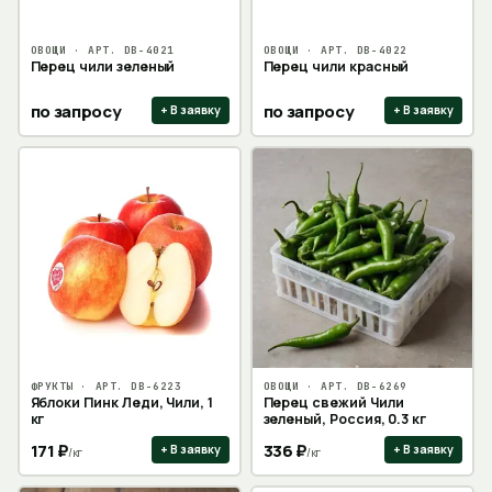
ОВОЩИ
· АРТ.
DB-4021
ОВОЩИ
· АРТ.
DB-4022
Перец чили зеленый
Перец чили красный
по запросу
по запросу
+ В заявку
+ В заявку
ФРУКТЫ
· АРТ.
DB-6223
ОВОЩИ
· АРТ.
DB-6269
Яблоки Пинк Леди, Чили, 1
Перец свежий Чили
кг
зеленый, Россия, 0.3 кг
171
₽
336
₽
+ В заявку
+ В заявку
/
кг
/
кг