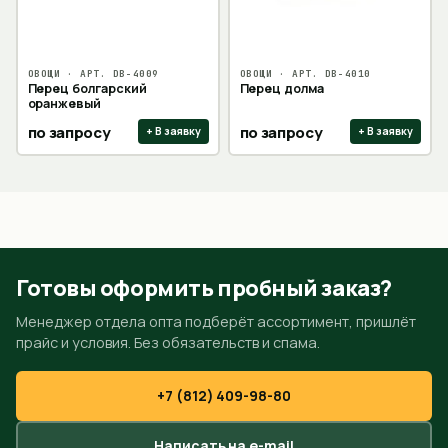
ОВОЩИ
· АРТ.
DB-4009
ОВОЩИ
· АРТ.
DB-4010
Перец болгарский
Перец долма
оранжевый
по запросу
по запросу
+ В заявку
+ В заявку
Готовы оформить пробный заказ?
Менеджер отдела опта подберёт ассортимент, пришлёт
прайс и условия. Без обязательств и спама.
+7 (812) 409-98-80
Написать на e-mail