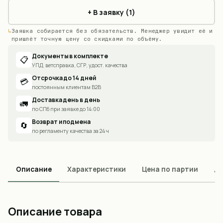
+ В заявку (1)
Заявка собирается без обязательств. Менеджер увидит её и
пришлёт точную цену со скидками по объёму.
Документы в комплекте
📋
УПД, ветсправка, СГР, удост. качества
Отсрочка до 14 дней
💳
постоянным клиентам B2B
Доставка день в день
🚛
по СПб при заявке до 14:00
Возврат и подмена
🔄
по регламенту качества за 24 ч
Описание
Характеристики
Цена по партии
До
Описание товара