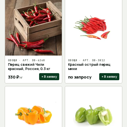
ОВОЩИ
· АРТ.
DB-6268
ОВОЩИ
· АРТ.
DB-3812
Перец свежий Чили
Красный острый перец
красный, Россия, 0.3 кг
мини
330
₽
по запросу
+ В заявку
+ В заявку
/
кг