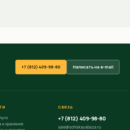
+7 (812) 409-98-80
Написать на e-mail
ГИ
СВЯЗЬ
+7 (812) 409-98-80
луги
а и хранение
sale@sofiiskayabaza.ru
а и упаковка