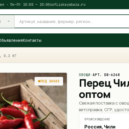
ел · Пн–Пт 10:00 — 20:00
sofiiskayabaza.ru
и
Объявления
Контакты
, 0.3 КГ
ОВОЩИ
·
АРТ.
DB-6268
Перец Чи
ПОД ЗАКАЗ
оптом
Свежая поставка с ово
ветсправка, СГР, удосто
ПРОИСХОЖДЕНИЕ
Россия, Чили