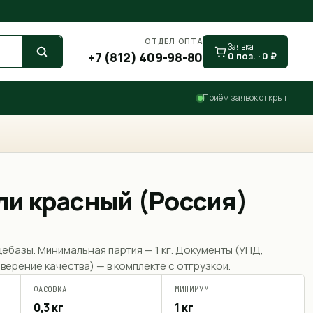
ОТДЕЛ ОПТА
Заявка
+7 (812) 409-98-80
0
поз. ·
0
₽
Приём заявок открыт
ли красный (Россия)
щебазы. Минимальная партия —
1 кг
. Документы (УПД,
верение качества) — в комплекте с отгрузкой.
ФАСОВКА
МИНИМУМ
0,3 кг
1 кг