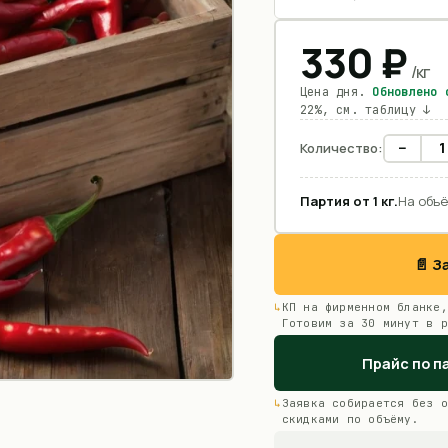
330
₽
/
кг
Цена дня.
Обновлено
22%, см. таблицу ↓
−
Количество:
Партия от
1
кг
.
На объё
📄 
КП на фирменном бланке,
Готовим за 30 минут в р
Прайс по п
Заявка собирается без о
скидками по объёму.