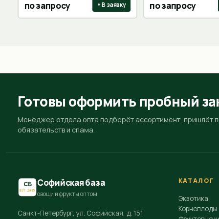
по запросу
по запросу
+ В заявку
Готовы оформить пробный за
Менеджер отдела опта подберёт ассортимент, пришлёт пр
обязательств и спама.
КАТАЛОГ
Софийская база
СБ
EST.2015
овощи и фрукты оптом
Экзотика
Корнеплоды
Санкт-Петербург, ул. Софийская, д. 151
Фруктовые к