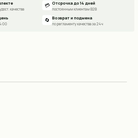
плекте
Отсрочка до 14 дней
💳
удост. качества
постоянным клиентам B2B
день
Возврат и подмена
🔄
14:00
по регламенту качества за 24 ч