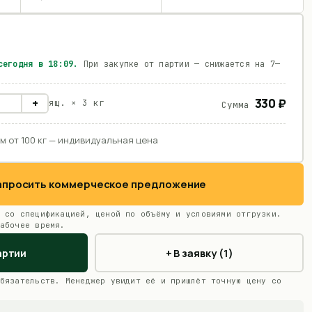
 сегодня в
18:09
.
При закупке от партии — снижается на 7—
330 ₽
+
ящ. ×
3 кг
Сумма
м от 100 кг — индивидуальная цена
Запросить коммерческое предложение
 со спецификацией, ценой по объёму и условиями отгрузки.
абочее время.
артии
+ В заявку (1)
бязательств. Менеджер увидит её и пришлёт точную цену со