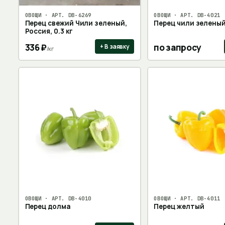
ОВОЩИ
· АРТ.
DB-6269
ОВОЩИ
· АРТ.
DB-4021
Перец свежий Чили зеленый,
Перец чили зелены
Россия, 0.3 кг
336
₽
по запросу
+ В заявку
/
кг
ОВОЩИ
· АРТ.
DB-4010
ОВОЩИ
· АРТ.
DB-4011
Перец долма
Перец желтый