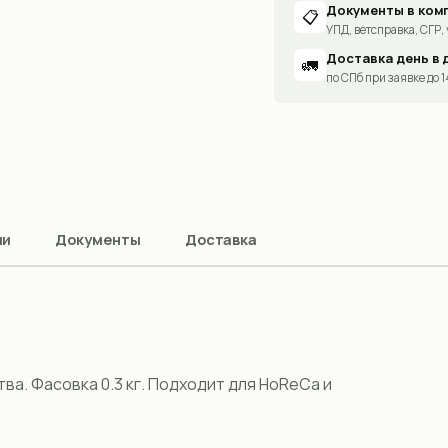
Документы в ком
📋
УПД, ветсправка, СГР, 
Доставка день в 
🚛
по СПб при заявке до 
ии
Документы
Доставка
а. Фасовка 0.3 кг. Подходит для HoReCa и