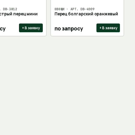
Т.
DB-3812
ОВОЩИ
· АРТ.
DB-4009
стрый перец мини
Перец болгарский оранжевый
су
по запросу
+ В заявку
+ В заявку