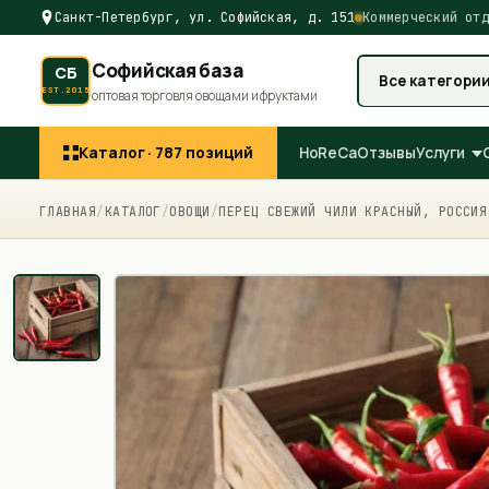
Санкт-Петербург, ул. Софийская, д. 151
Коммерческий отд
Софийская база
СБ
Все категори
EST.2015
оптовая торговля овощами и фруктами
Каталог ·
787
позиций
HoReCa
Отзывы
Услуги
ГЛАВНАЯ
/
КАТАЛОГ
/
ОВОЩИ
/
ПЕРЕЦ СВЕЖИЙ ЧИЛИ КРАСНЫЙ, РОССИЯ