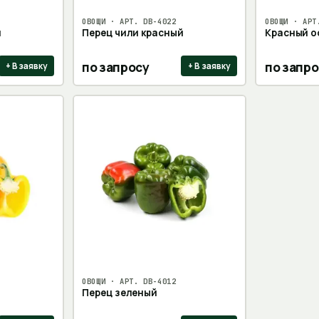
ОВОЩИ
· АРТ.
DB-4022
ОВОЩИ
· АР
й
Перец чили красный
Красный о
по запросу
по запро
+ В заявку
+ В заявку
ОВОЩИ
· АРТ.
DB-4012
Перец зеленый