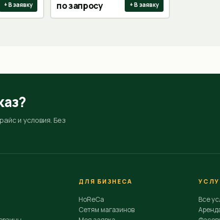
по запросу
+ В заявку
+ В заявку
каз?
айс и условия. Без
ДЛЯ БИЗНЕСА
УСЛУ
HoReCa
Все ус
Сетям магазинов
Аренд
орзины
Моя заявка
Фасовк