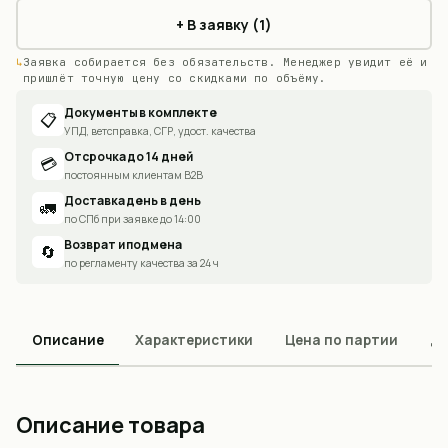
+ В заявку (1)
Заявка собирается без обязательств. Менеджер увидит её и
пришлёт точную цену со скидками по объёму.
Документы в комплекте
📋
УПД, ветсправка, СГР, удост. качества
Отсрочка до 14 дней
💳
постоянным клиентам B2B
Доставка день в день
🚛
по СПб при заявке до 14:00
Возврат и подмена
🔄
по регламенту качества за 24 ч
Описание
Характеристики
Цена по партии
До
Описание товара