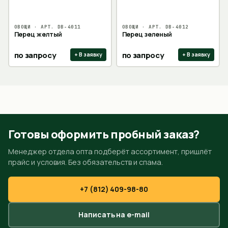
ОВОЩИ
· АРТ.
DB-4011
ОВОЩИ
· АРТ.
DB-4012
Перец желтый
Перец зеленый
по запросу
по запросу
+ В заявку
+ В заявку
Готовы оформить пробный заказ?
Менеджер отдела опта подберёт ассортимент, пришлёт
прайс и условия. Без обязательств и спама.
+7 (812) 409-98-80
Написать на e-mail