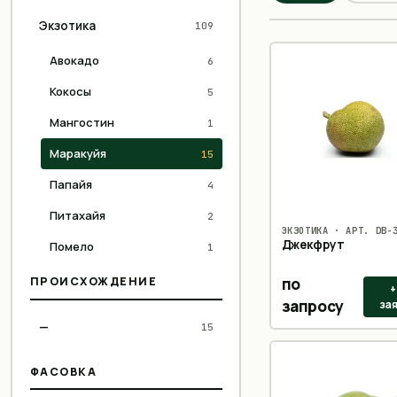
Экзотика
109
Авокадо
6
Кокосы
5
Мангостин
1
Маракуйя
15
Папайя
4
Питахайя
2
ЭКЗОТИКА
· АРТ.
DB-
Джекфрут
Помело
1
Корнеплоды
89
ПРОИСХОЖДЕНИЕ
по
+
запросу
за
Фруктовые корзины
3
—
15
Зелень
86
ФАСОВКА
Овощи
258