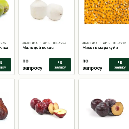
3935
ЭКЗОТИКА
· АРТ.
DB-3953
ЭКЗОТИКА
· АРТ.
DB-3972
улсэ,
Молодой кокос
Мякоть маракуйи
по
по
 В
+ В
+ В
запросу
запросу
явку
заявку
заявку