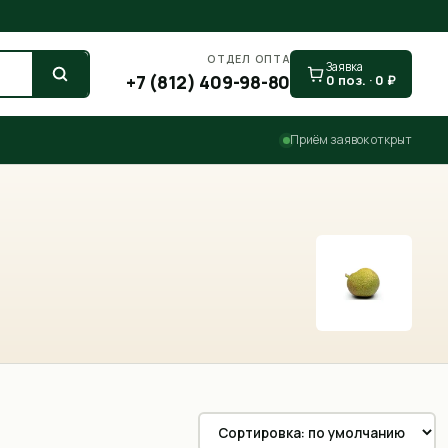
ОТДЕЛ ОПТА
Заявка
+7 (812) 409-98-80
0
поз. ·
0
₽
Приём заявок открыт