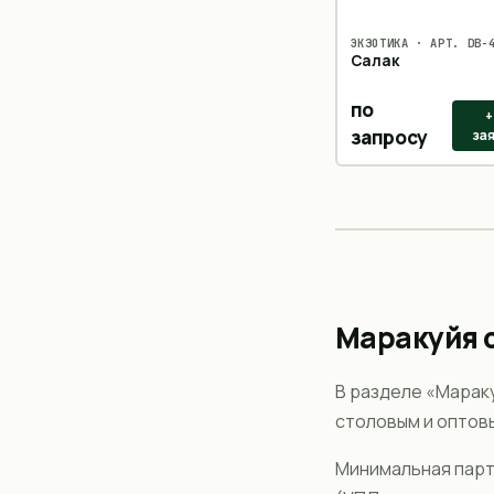
ЭКЗОТИКА
· АРТ.
DB-
Салак
по
+
запросу
за
Маракуйя
В разделе «
Марак
столовым и оптов
Минимальная пар