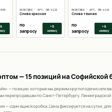
4090
ЭКЗОТИКА
· АРТ.
DB-4121
ЭКЗОТИКА
· АРТ.
DB-4124
Слива красная
Слива темная
по
по
 В
+ В
+ В
запросу
запросу
явку
заявку
заявку
оптом —
15
позиций на Софийской 
уйя
» — позиции, которые мы держим круглогодично или вв
ым перепродавцам по Санкт-Петербургу, Ленинградской 
тия —
один ящик/коробка
. Цена фиксируется на сутки; дл