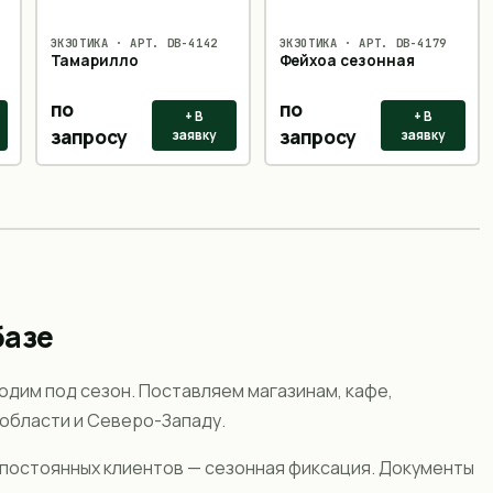
ЭКЗОТИКА
· АРТ.
DB-4142
ЭКЗОТИКА
· АРТ.
DB-4179
Тамарилло
Фейхоа сезонная
по
по
+ В
+ В
запросу
запросу
заявку
заявку
базе
одим под сезон. Поставляем магазинам, кафе,
области и Северо-Западу.
я постоянных клиентов — сезонная фиксация. Документы