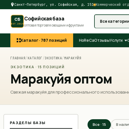
Санкт-Петербург, ул. Софийская, д. 151
Коммерческий отд
Софийская база
СБ
Все категори
EST.2015
оптовая торговля овощами и фруктами
Каталог ·
787
позиций
HoReCa
Отзывы
Услуги
ГЛАВНАЯ
/
КАТАЛОГ
/
ЭКЗОТИКА
/
МАРАКУЙЯ
ЭКЗОТИКА · 15 ПОЗИЦИЙ
Маракуйя оптом
Свежая маракуйя для профессионального использовани
РАЗДЕЛЫ БАЗЫ
Все ·
15
В нали