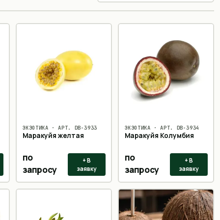
ЭКЗОТИКА
· АРТ.
DB-3933
ЭКЗОТИКА
· АРТ.
DB-3934
Маракуйя желтая
Маракуйя Колумбия
по
по
+ В
+ В
запросу
запросу
заявку
заявку