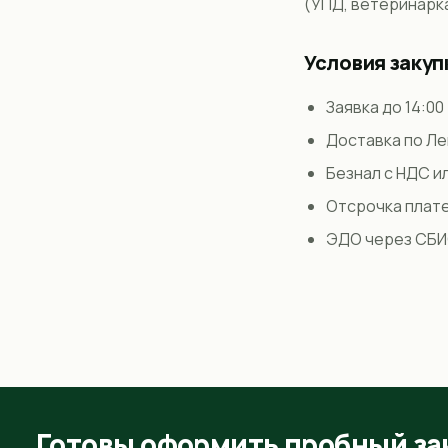
(УПД, ветеринарка
Условия закуп
Заявка до 14:00
Доставка по Л
Безнал с НДС и
Отсрочка плате
ЭДО через СБИ
Готовы оформить пробный за