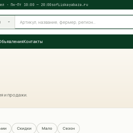
ел · Пн–Пт 10:00 — 20:00
sofiiskayabaza.ru
и
Объявления
Контакты
я и продажи.
чии
Скидки
Мало
Сезон