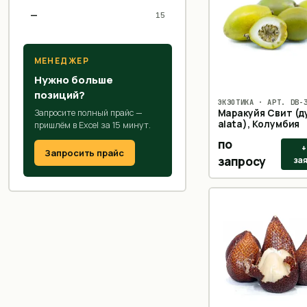
Фрукты
344
—
15
Ягоды
84
МЕНЕДЖЕР
Нужно больше
позиций?
ЭКЗОТИКА
· АРТ.
DB-
Запросите полный прайс —
Маракуйя Свит (д
alata), Колумбия
пришлём в Excel за 15 минут.
по
+
Запросить прайс
запросу
за