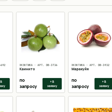
3692
ЭКЗОТИКА
· АРТ.
DB-3736
ЭКЗОТИКА
· АРТ.
DB-3932
Каинито
Маракуйя
по
по
 В
+ В
+ В
запросу
запросу
явку
заявку
заявку