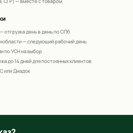
, СГР) — вместе с товаром.
ки
 — отгрузка день в день по СПб
енобласти — следующий рабочий день
ли по УСН на выбор
жа до 14 дней для постоянных клиентов
С или Диадок
каз?