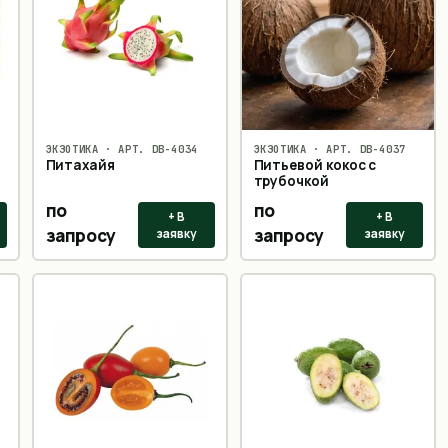
ЭКЗОТИКА
· АРТ.
DB-4034
ЭКЗОТИКА
· АРТ.
DB-4037
Питахайя
Питьевой кокос с
трубочкой
по
по
+ В
+ В
запросу
запросу
заявку
заявку