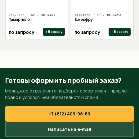
ЭКЗОТИКА
· АРТ.
DB-4142
ЭКЗОТИКА
· АРТ.
DB-3692
Тамарилло
Джекфрут
по запросу
по запросу
+ В заявку
+ В заявку
Готовы оформить пробный заказ?
Менеджер отдела опта подберёт ассортимент, пришлёт
прайс и условия. Без обязательств и спама.
+7 (812) 409-98-80
Написать на e-mail