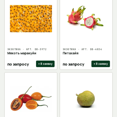
ЭКЗОТИКА
· АРТ.
DB-3972
ЭКЗОТИКА
· АРТ.
DB-4034
Мякоть маракуйи
Питахайя
по запросу
по запросу
+ В заявку
+ В заявку