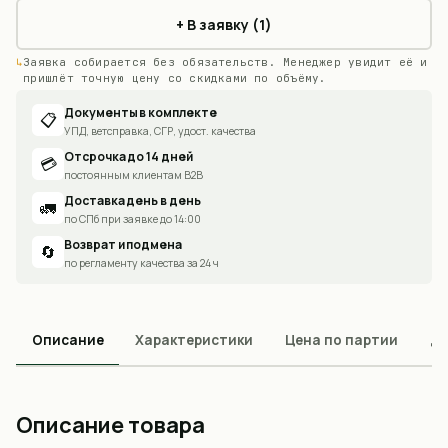
+ В заявку (1)
Заявка собирается без обязательств. Менеджер увидит её и
пришлёт точную цену со скидками по объёму.
Документы в комплекте
📋
УПД, ветсправка, СГР, удост. качества
Отсрочка до 14 дней
💳
постоянным клиентам B2B
Доставка день в день
🚛
по СПб при заявке до 14:00
Возврат и подмена
🔄
по регламенту качества за 24 ч
Описание
Характеристики
Цена по партии
До
Описание товара