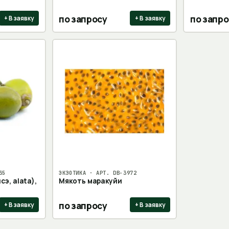
по запросу
по запро
+ В заявку
+ В заявку
35
ЭКЗОТИКА
· АРТ.
DB-3972
э, alata),
Мякоть маракуйи
по запросу
+ В заявку
+ В заявку