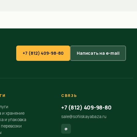
+7 (812) 409-98-80
Написать на e-mail
ГИ
СВЯЗЬ
+7 (812) 409-98-80
луги
а и хранение
sale@sofiiskayabaza.ru
а и упаковка
 перевозки
@
ы