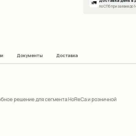
Доставка день в 
🚛
по СПб при заявке до 
ии
Документы
Доставка
обное решение для сегмента HoReCa и розничной