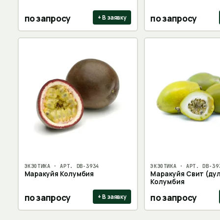
по запросу
по запросу
+ В заявку
ЭКЗОТИКА
· АРТ.
DB-3934
ЭКЗОТИКА
· АРТ.
DB-39
Маракуйя Колумбия
Маракуйя Свит (дулс
Колумбия
по запросу
по запросу
+ В заявку