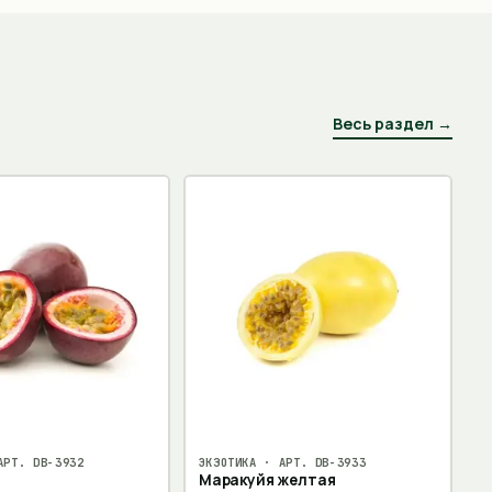
Весь раздел →
АРТ.
DB-3932
ЭКЗОТИКА
· АРТ.
DB-3933
Маракуйя желтая