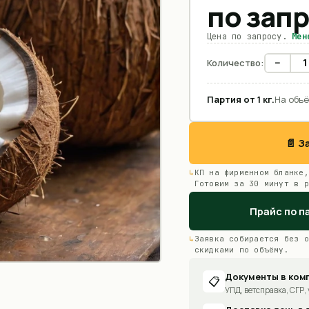
по зап
Цена по запросу.
Мен
−
Количество:
Партия от
1
кг
.
На объё
📄 
КП на фирменном бланке,
Готовим за 30 минут в р
Прайс по п
Заявка собирается без о
скидками по объёму.
Документы в ком
📋
УПД, ветсправка, СГР, 