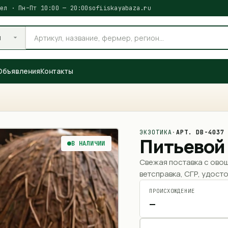
ел · Пн–Пт 10:00 — 20:00
sofiiskayabaza.ru
и
Объявления
Контакты
ЭКЗОТИКА
·
АРТ.
DB-4037
Питьевой 
В НАЛИЧИИ
Свежая поставка с ово
ветсправка, СГР, удосто
ПРОИСХОЖДЕНИЕ
—