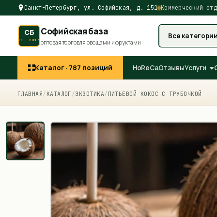
Санкт-Петербург, ул. Софийская, д. 151
Коммерческий отд
Софийская база
СБ
Все категори
EST.2015
оптовая торговля овощами и фруктами
Каталог ·
787
позиций
HoReCa
Отзывы
Услуги
ГЛАВНАЯ
/
КАТАЛОГ
/
ЭКЗОТИКА
/
ПИТЬЕВОЙ КОКОС С ТРУБОЧКОЙ