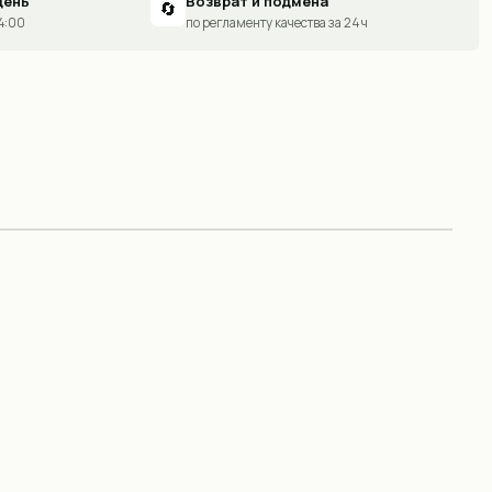
день
Возврат и подмена
🔄
14:00
по регламенту качества за 24 ч