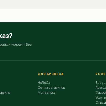
каз?
айс и условия. Без
ДЛЯ БИЗНЕСА
УСЛУ
HoReCa
Все ус
Сетям магазинов
Аренд
орзины
Моя заявка
Фасовк
Услуги
Отзыв