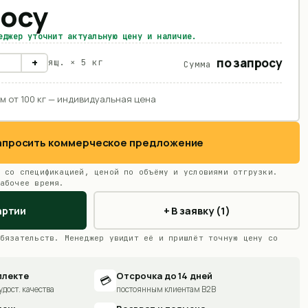
росу
еджер уточнит актуальную цену и наличие.
по запросу
+
ящ. ×
5 кг
Сумма
м от 100 кг — индивидуальная цена
Запросить коммерческое предложение
 со спецификацией, ценой по объёму и условиями отгрузки.
абочее время.
артии
+ В заявку (1)
бязательств. Менеджер увидит её и пришлёт точную цену со
плекте
Отсрочка до 14 дней
💳
удост. качества
постоянным клиентам B2B