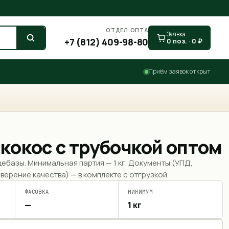
ОТДЕЛ ОПТА
Заявка
+7 (812) 409-98-80
0
поз. ·
0
₽
Приём заявок открыт
кокос с трубочкой оптом
щебазы. Минимальная партия —
1 кг
. Документы (УПД,
верение качества) — в комплекте с отгрузкой.
ФАСОВКА
МИНИМУМ
—
1 кг