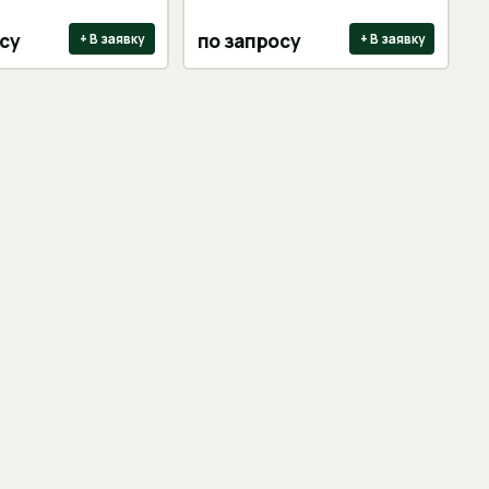
су
по запросу
+ В заявку
+ В заявку