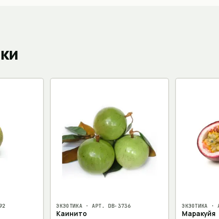
пки
92
ЭКЗОТИКА
· АРТ.
DB-3736
ЭКЗОТИКА
· 
Каинито
Маракуйя