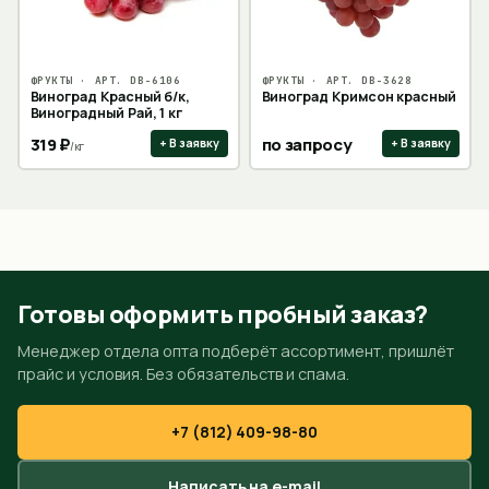
ФРУКТЫ
· АРТ.
DB-6106
ФРУКТЫ
· АРТ.
DB-3628
Виноград Красный б/к,
Виноград Кримсон красный
Виноградный Рай, 1 кг
319
₽
по запросу
+ В заявку
+ В заявку
/
кг
Готовы оформить пробный заказ?
Менеджер отдела опта подберёт ассортимент, пришлёт
прайс и условия. Без обязательств и спама.
+7 (812) 409-98-80
Написать на e-mail