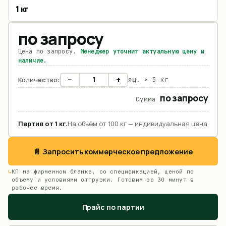
1 кг
по запросу
Цена по запросу.
Менеджер уточнит актуальную цену и
наличие.
−
+
Количество:
ящ. ×
5 кг
по запросу
Сумма
Партия от
1
кг
.
На объём от 100 кг — индивидуальная цена
📄 Запросить коммерческое предложение
КП на фирменном бланке, со спецификацией, ценой по
объёму и условиями отгрузки. Готовим за 30 минут в
рабочее время.
Прайс по партии