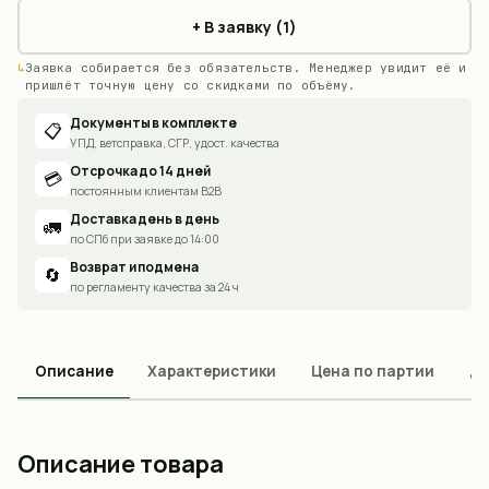
+ В заявку (1)
Заявка собирается без обязательств. Менеджер увидит её и
пришлёт точную цену со скидками по объёму.
Документы в комплекте
📋
УПД, ветсправка, СГР, удост. качества
Отсрочка до 14 дней
💳
постоянным клиентам B2B
Доставка день в день
🚛
по СПб при заявке до 14:00
Возврат и подмена
🔄
по регламенту качества за 24 ч
Описание
Характеристики
Цена по партии
До
Описание товара