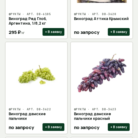
ФРУКТЫ
· АРТ.
DB-6105
ФРУКТЫ
· АРТ.
DB-3620
Виноград Ред Глоб,
Виноград Аттика Крымский
Аргентина, 1/8,2 кг
295
₽
по запросу
+ В заявку
+ В заявку
/
кг
ФРУКТЫ
· АРТ.
DB-3622
ФРУКТЫ
· АРТ.
DB-3623
Виноград дамские
Виноград дамские
пальчики
пальчики красный
по запросу
по запросу
+ В заявку
+ В заявку