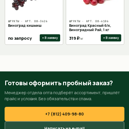
ФРУКТЫ
· АРТ.
DB-3626
ФРУКТЫ
· АРТ.
DB-6106
Виноград кишмиш
Виноград Красный б/к,
Виноградный Рай, 1 кг
по запросу
319
₽
+ В заявку
+ В заявку
/
кг
Готовы оформить пробный заказ?
Менеджер отдела опта подберёт ассортимент, пришлёт
прайс и условия. Без обязательств и спама.
+7 (812) 409-98-80
Написать на e-mail