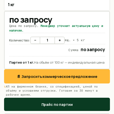
1 кг
по запросу
Цена по запросу.
Менеджер уточнит актуальную цену и
наличие.
−
+
Количество:
ящ. ×
5 кг
по запросу
Сумма
Партия от
1
кг
.
На объём от 100 кг — индивидуальная цена
📄 Запросить коммерческое предложение
КП на фирменном бланке, со спецификацией, ценой по
объёму и условиями отгрузки. Готовим за 30 минут в
рабочее время.
Прайс по партии