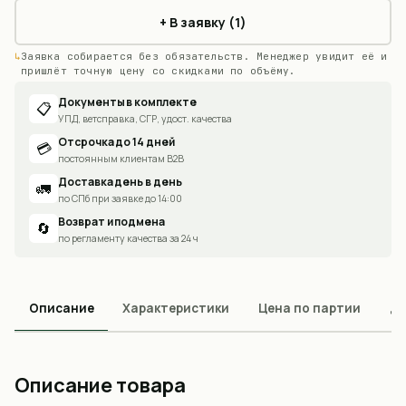
+ В заявку (1)
Заявка собирается без обязательств. Менеджер увидит её и
пришлёт точную цену со скидками по объёму.
Документы в комплекте
📋
УПД, ветсправка, СГР, удост. качества
Отсрочка до 14 дней
💳
постоянным клиентам B2B
Доставка день в день
🚛
по СПб при заявке до 14:00
Возврат и подмена
🔄
по регламенту качества за 24 ч
Описание
Характеристики
Цена по партии
До
Описание товара