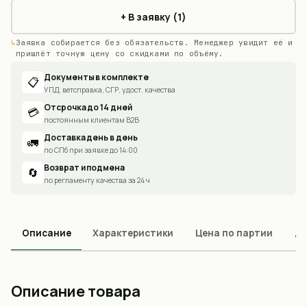
+ В заявку (1)
Заявка собирается без обязательств. Менеджер увидит её и
пришлёт точную цену со скидками по объёму.
Документы в комплекте
📋
УПД, ветсправка, СГР, удост. качества
Отсрочка до 14 дней
💳
постоянным клиентам B2B
Доставка день в день
🚛
по СПб при заявке до 14:00
Возврат и подмена
🔄
по регламенту качества за 24 ч
Описание
Характеристики
Цена по партии
До
Описание товара