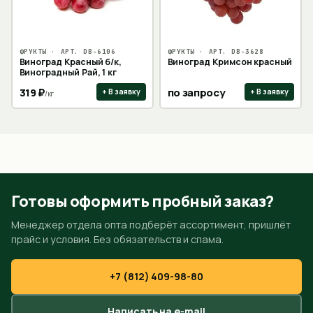
ФРУКТЫ
· АРТ.
DB-6106
ФРУКТЫ
· АРТ.
DB-3628
Виноград Красный б/к,
Виноград Кримсон красный
Виноградный Рай, 1 кг
319
₽
по запросу
+ В заявку
+ В заявку
/
кг
Готовы оформить пробный заказ?
Менеджер отдела опта подберёт ассортимент, пришлёт
прайс и условия. Без обязательств и спама.
+7 (812) 409-98-80
Написать на e-mail