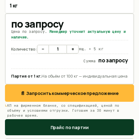
1 кг
по запросу
Цена по запросу.
Менеджер уточнит актуальную цену и
наличие.
−
+
Количество:
ящ. ×
5 кг
по запросу
Сумма
Партия от
1
кг
.
На объём от 100 кг — индивидуальная цена
📄 Запросить коммерческое предложение
КП на фирменном бланке, со спецификацией, ценой по
объёму и условиями отгрузки. Готовим за 30 минут в
рабочее время.
Прайс по партии