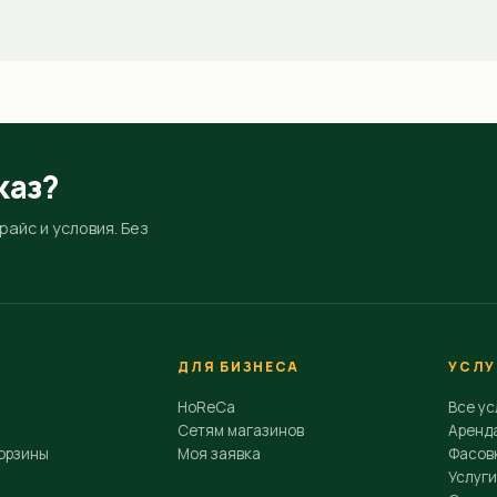
каз?
айс и условия. Без
ДЛЯ БИЗНЕСА
УСЛУ
HoReCa
Все ус
Сетям магазинов
Аренд
орзины
Моя заявка
Фасовк
Услуги