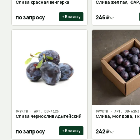
Слива красная венгерка
Слива желтая, ЮАР, 
по запросу
246
₽
+ В заявку
/
кг
ФРУКТЫ
· АРТ.
DB-4125
ФРУКТЫ
· АРТ.
DB-6253
Слива чернослив Адыгейский
Слива, Молдова, 1 к
по запросу
242
₽
+ В заявку
/
кг