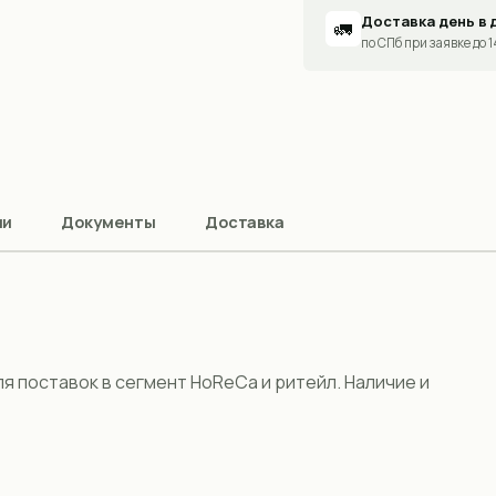
Доставка день в 
🚛
по СПб при заявке до 
ии
Документы
Доставка
ля поставок в сегмент HoReCa и ритейл. Наличие и