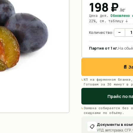
198
₽
/
кг
Цена дня.
Обновлено
22%, см. таблицу ↓
−
Количество:
Партия от
1
кг
.
На объё
📄 
КП на фирменном бланке,
Готовим за 30 минут в р
Прайс по п
Заявка собирается без о
скидками по объёму.
Документы в ком
📋
УПД, ветсправка, СГР, 