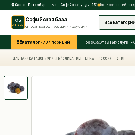
Санкт-Петербург, ул. Софийская, д. 151
Коммерческий отд
Софийская база
СБ
Все категори
EST.2015
оптовая торговля овощами и фруктами
Каталог ·
787
позиций
HoReCa
Отзывы
Услуги
ГЛАВНАЯ
/
КАТАЛОГ
/
ФРУКТЫ
/
СЛИВА ВЕНГЕРКА, РОССИЯ, 1 КГ