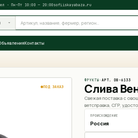
ел · Пн–Пт 10:00 — 20:00
sofiiskayabaza.ru
и
Объявления
Контакты
ФРУКТЫ
·
АРТ.
DB-6133
Слива Вен
ПОД ЗАКАЗ
Свежая поставка с ово
ветсправка, СГР, удосто
ПРОИСХОЖДЕНИЕ
Россия