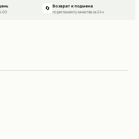
день
Возврат и подмена
🔄
14:00
по регламенту качества за 24 ч