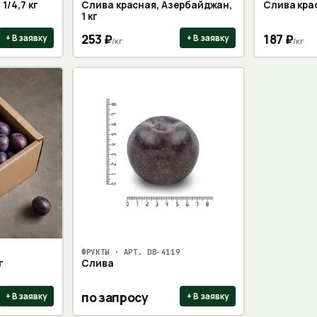
1/4,7 кг
Слива красная, Азербайджан,
Слива крас
1 кг
253
₽
187
₽
+ В заявку
+ В заявку
/
кг
/
кг
ФРУКТЫ
· АРТ.
DB-4119
г
Слива
по запросу
+ В заявку
+ В заявку