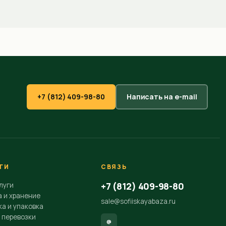
+7 (812) 409-98-80
Написать на e-mail
ГИ
СВЯЗЬ
+7 (812) 409-98-80
луги
а и хранение
sale@sofiiskayabaza.ru
а и упаковка
 перевозки
@