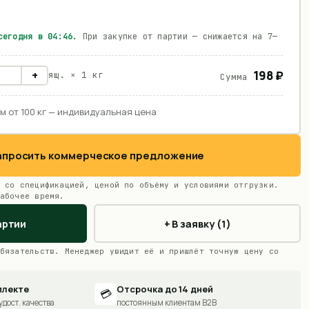
 сегодня в
04:46
.
При закупке от партии — снижается на 7—
198 ₽
+
ящ. ×
1 кг
Сумма
м от 100 кг — индивидуальная цена
Запросить коммерческое предложение
 со спецификацией, ценой по объёму и условиями отгрузки.
абочее время.
артии
+ В заявку (1)
бязательств. Менеджер увидит её и пришлёт точную цену со
плекте
Отсрочка до 14 дней
💳
удост. качества
постоянным клиентам B2B