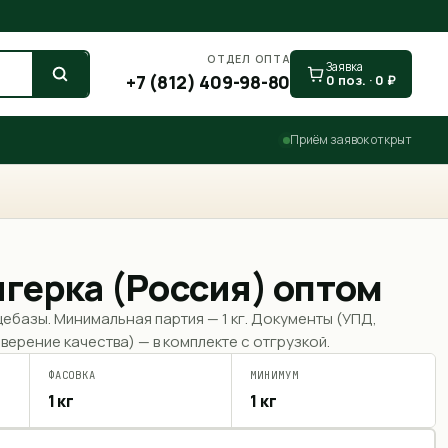
ОТДЕЛ ОПТА
Заявка
+7 (812) 409-98-80
0
поз. ·
0
₽
Приём заявок открыт
герка (Россия) оптом
щебазы. Минимальная партия —
1 кг
. Документы (УПД,
верение качества) — в комплекте с отгрузкой.
ФАСОВКА
МИНИМУМ
1 кг
1 кг