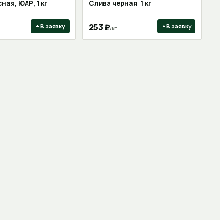
ная, ЮАР, 1 кг
Слива черная, 1 кг
253
₽
+ В заявку
+ В заявку
/
кг