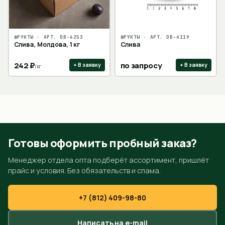
ФРУКТЫ
· АРТ.
DB-6253
ФРУКТЫ
· АРТ.
DB-4119
Слива, Молдова, 1 кг
Слива
242
₽
по запросу
+ В заявку
+ В заявку
/
кг
Готовы оформить пробный заказ?
Менеджер отдела опта подберёт ассортимент, пришлёт
прайс и условия. Без обязательств и спама.
+7 (812) 409-98-80
Написать на e-mail