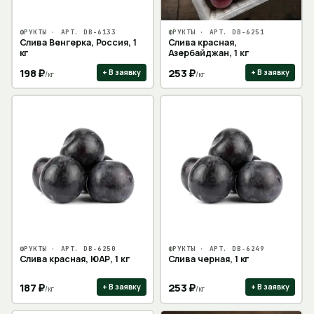
ФРУКТЫ
· АРТ.
DB-6133
ФРУКТЫ
· АРТ.
DB-6251
Слива Венгерка, Россия, 1
Слива красная,
кг
Азербайджан, 1 кг
198
₽
253
₽
+ В заявку
+ В заявку
/
кг
/
кг
ФРУКТЫ
· АРТ.
DB-6250
ФРУКТЫ
· АРТ.
DB-6249
Слива красная, ЮАР, 1 кг
Слива черная, 1 кг
187
₽
253
₽
+ В заявку
+ В заявку
/
кг
/
кг