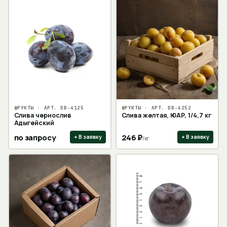
ФРУКТЫ
· АРТ.
DB-4125
ФРУКТЫ
· АРТ.
DB-6252
Слива чернослив
Слива желтая, ЮАР, 1/4,7 кг
Адыгейский
по запросу
246
₽
+ В заявку
+ В заявку
/
кг