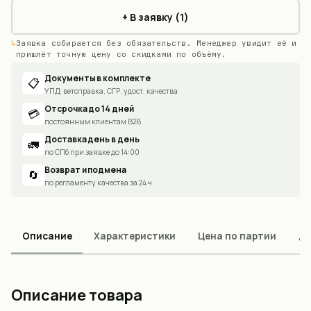
+ В заявку (1)
Заявка собирается без обязательств. Менеджер увидит её и
пришлёт точную цену со скидками по объёму.
Документы в комплекте
📋
УПД, ветсправка, СГР, удост. качества
Отсрочка до 14 дней
💳
постоянным клиентам B2B
Доставка день в день
🚛
по СПб при заявке до 14:00
Возврат и подмена
🔄
по регламенту качества за 24 ч
Описание
Характеристики
Цена по партии
До
Описание товара