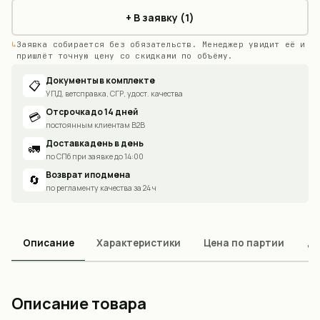
+ В заявку (1)
Заявка собирается без обязательств. Менеджер увидит её и
пришлёт точную цену со скидками по объёму.
Документы в комплекте
📋
УПД, ветсправка, СГР, удост. качества
Отсрочка до 14 дней
💳
постоянным клиентам B2B
Доставка день в день
🚛
по СПб при заявке до 14:00
Возврат и подмена
🔄
по регламенту качества за 24 ч
Описание
Характеристики
Цена по партии
До
Описание товара