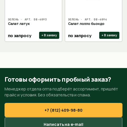
ЗЕЛЕНЬ
· АРТ.
DB-4093
ЗЕЛЕНЬ
· АРТ.
DB-4094
Салат латук
Салат лолло бьондо
по запросу
по запросу
+ В заявку
+ В заявку
Готовы оформить пробный заказ?
Менеджер отдела опта подберёт ассортимент, пришлёт
прайс и условия. Без обязательств и спама.
+7 (812) 409-98-80
Написать на e-mail