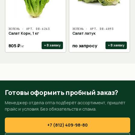
ЗЕЛЕНЬ
· АРТ.
DB-6263
ЗЕЛЕНЬ
· АРТ.
DB-4093
Салат Корн, 1 кг
Салат латук
805
₽
по запросу
+ В заявку
+ В заявку
/
кг
Готовы оформить пробный заказ?
Менеджер отдела опта подберёт ассортимент, пришлёт
прайс и условия. Без обязательств и спама.
+7 (812) 409-98-80