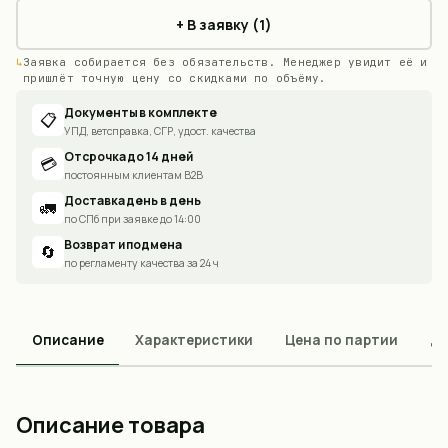
+ В заявку (1)
Заявка собирается без обязательств. Менеджер увидит её и
пришлёт точную цену со скидками по объёму.
Документы в комплекте
📋
УПД, ветсправка, СГР, удост. качества
Отсрочка до 14 дней
💳
постоянным клиентам B2B
Доставка день в день
🚛
по СПб при заявке до 14:00
Возврат и подмена
🔄
по регламенту качества за 24 ч
Описание
Характеристики
Цена по партии
До
Описание товара