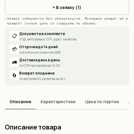
+ В заявку (1)
Заявка собирается без обязательств. Менеджер увидит её и
пришлёт точную цену со скидками по объёму.
Документы в комплекте
📋
УПД, ветсправка, СГР, удост. качества
Отсрочка до 14 дней
💳
постоянным клиентам B2B
Доставка день в день
🚛
по СПб при заявке до 14:00
Возврат и подмена
🔄
по регламенту качества за 24 ч
Описание
Характеристики
Цена по партии
До
Описание товара