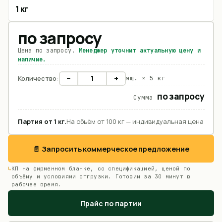
1 кг
по запросу
Цена по запросу.
Менеджер уточнит актуальную цену и
наличие.
−
+
Количество:
ящ. ×
5 кг
по запросу
Сумма
Партия от
1
кг
.
На объём от 100 кг — индивидуальная цена
📄 Запросить коммерческое предложение
КП на фирменном бланке, со спецификацией, ценой по
объёму и условиями отгрузки. Готовим за 30 минут в
рабочее время.
Прайс по партии