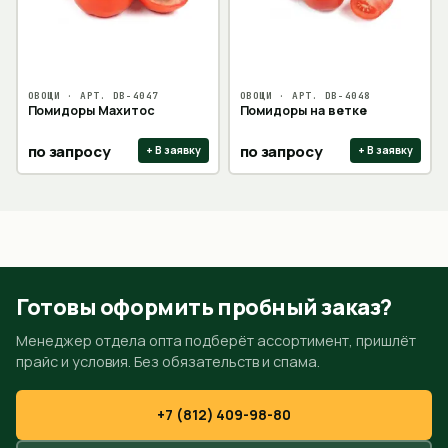
ОВОЩИ
· АРТ.
DB-4047
ОВОЩИ
· АРТ.
DB-4048
Помидоры Махитос
Помидоры на ветке
по запросу
по запросу
+ В заявку
+ В заявку
Готовы оформить пробный заказ?
Менеджер отдела опта подберёт ассортимент, пришлёт
прайс и условия. Без обязательств и спама.
+7 (812) 409-98-80