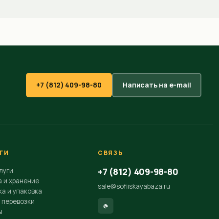
+7 (812) 409-98-80
Написать на e-mail
ГИ
СВЯЗЬ
+7 (812) 409-98-80
луги
а и хранение
sale@sofiiskayabaza.ru
а и упаковка
 перевозки
@
ы