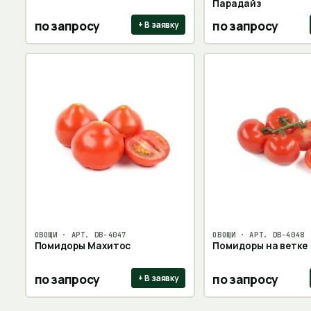
Парадайз
по запросу
по запросу
+ В заявку
ОВОЩИ
· АРТ.
DB-4047
ОВОЩИ
· АРТ.
DB-4048
Помидоры Махитос
Помидоры на ветке
по запросу
по запросу
+ В заявку