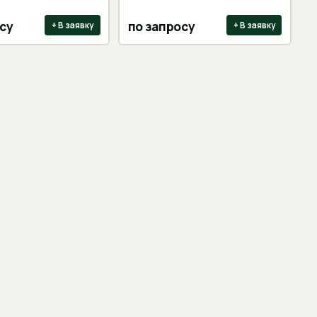
су
по запросу
+ В заявку
+ В заявку