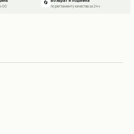
день
Возврат и подмена
🔄
14:00
по регламенту качества за 24 ч