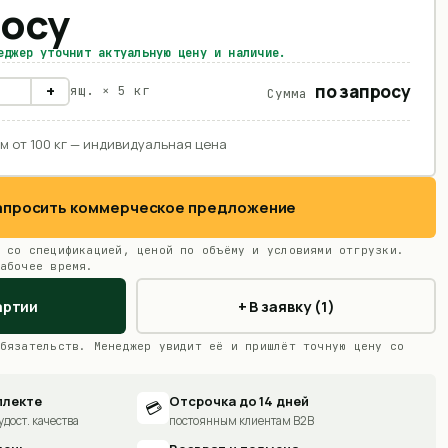
росу
еджер уточнит актуальную цену и наличие.
по запросу
+
ящ. ×
5 кг
Сумма
м от 100 кг — индивидуальная цена
Запросить коммерческое предложение
 со спецификацией, ценой по объёму и условиями отгрузки.
абочее время.
артии
+ В заявку (1)
бязательств. Менеджер увидит её и пришлёт точную цену со
плекте
Отсрочка до 14 дней
💳
удост. качества
постоянным клиентам B2B