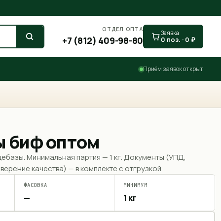
ОТДЕЛ ОПТА
Заявка
+7 (812) 409-98-80
0
поз. ·
0
₽
Приём заявок открыт
 биф оптом
щебазы. Минимальная партия —
1 кг
. Документы (УПД,
верение качества) — в комплекте с отгрузкой.
ФАСОВКА
МИНИМУМ
—
1 кг