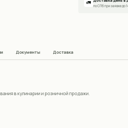
Доставка день в 
🚛
по СПб при заявке до 
ии
Документы
Доставка
ания в кулинарии и розничной продажи.