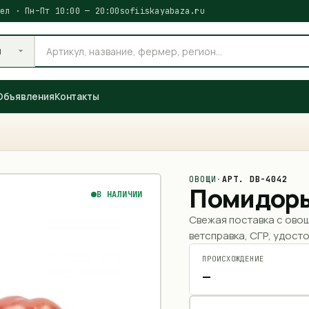
ел · Пн–Пт 10:00 — 20:00
sofiiskayabaza.ru
и
Объявления
Контакты
ОВОЩИ
·
АРТ.
DB-4042
Помидоры
В НАЛИЧИИ
Свежая поставка с ово
ветсправка, СГР, удосто
ПРОИСХОЖДЕНИЕ
—