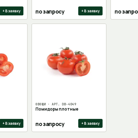
по запросу
по запро
+ В заявку
+ В заявку
ОВОЩИ
· АРТ.
DB-4049
Помидоры плотные
по запросу
+ В заявку
+ В заявку