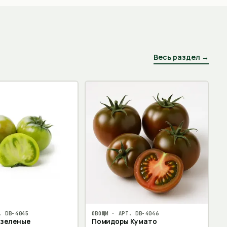
Весь раздел →
Т.
DB-4045
ОВОЩИ
· АРТ.
DB-4046
 зеленые
Помидоры Кумато