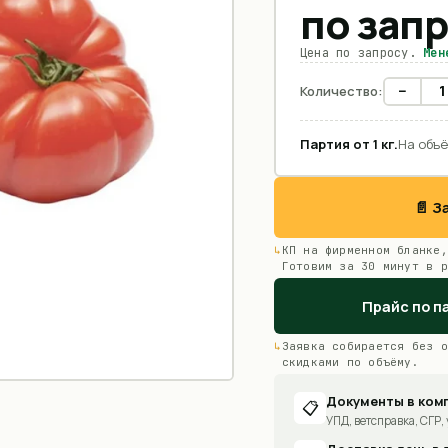
по зап
Цена по запросу.
Мен
−
Количество:
Партия от
1
кг
.
На объё
📄 
КП на фирменном бланке,
Готовим за 30 минут в р
Прайс по п
Заявка собирается без о
скидками по объёму.
Документы в ком
📋
УПД, ветсправка, СГР, 