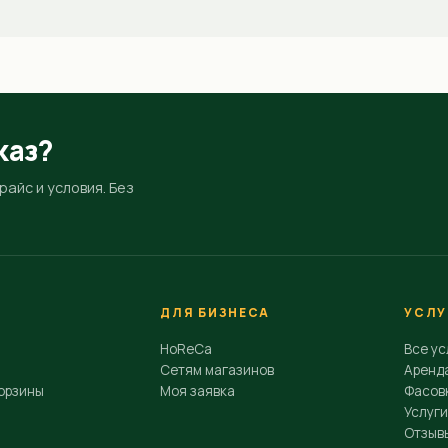
каз?
айс и условия. Без
ДЛЯ БИЗНЕСА
УСЛУ
HoReCa
Все ус
Сетям магазинов
Аренд
орзины
Моя заявка
Фасовк
Услуги
Отзыв