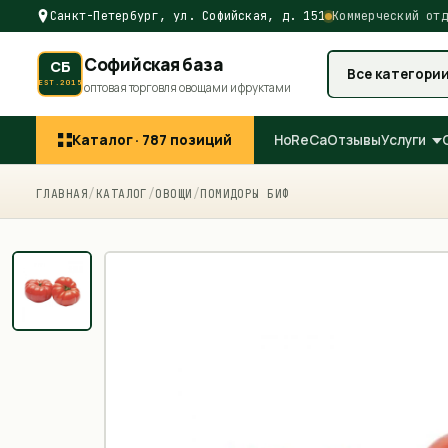
Санкт-Петербург, ул. Софийская, д. 151
Коммерческий отд
Софийская база
СБ
Все категори
EST.2015
оптовая торговля овощами и фруктами
Каталог ·
787
позиций
HoReCa
Отзывы
Услуги
ГЛАВНАЯ
/
КАТАЛОГ
/
ОВОЩИ
/
ПОМИДОРЫ БИФ