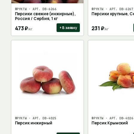
ФРУКТЫ
· АРТ.
DB-6266
ФРУКТЫ
· АРТ.
DB-6267
Персики свежие (инжирные),
Персики крупные, Се
Россия / Сербия, 1 кг
473
₽
231
₽
+ В заявку
/
кг
/
кг
ФРУКТЫ
· АРТ.
DB-4025
ФРУКТЫ
· АРТ.
DB-4026
Персик инжирный
Персик Крымский