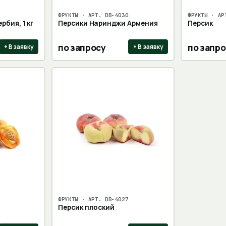
ФРУКТЫ
· АРТ.
DB-4030
ФРУКТЫ
· АР
рбия, 1 кг
Персики Наринджи Армения
Персик
по запросу
по запро
+ В заявку
+ В заявку
ФРУКТЫ
· АРТ.
DB-4027
Персик плоский