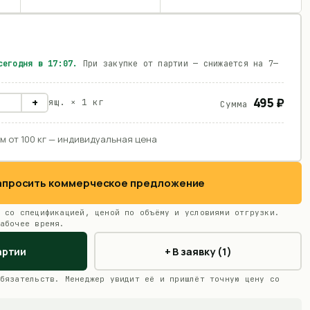
 сегодня в
17:07
.
При закупке от партии — снижается на 7—
495 ₽
+
ящ. ×
1 кг
Сумма
м от 100 кг — индивидуальная цена
Запросить коммерческое предложение
 со спецификацией, ценой по объёму и условиями отгрузки.
абочее время.
артии
+ В заявку (1)
бязательств. Менеджер увидит её и пришлёт точную цену со