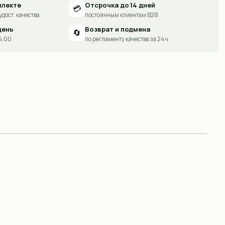
плекте
Отсрочка до 14 дней
💳
удост. качества
постоянным клиентам B2B
день
Возврат и подмена
🔄
14:00
по регламенту качества за 24 ч