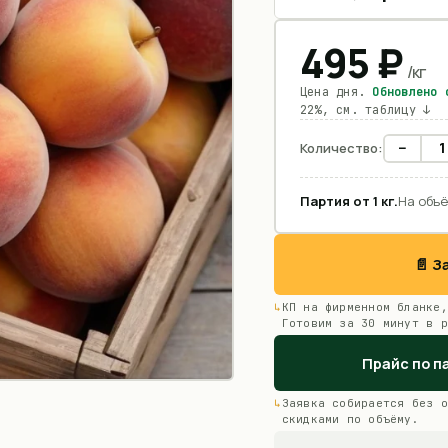
495
₽
/
кг
Цена дня.
Обновлено
22%, см. таблицу ↓
−
Количество:
Партия от
1
кг
.
На объё
📄 
КП на фирменном бланке,
Готовим за 30 минут в р
Прайс по п
Заявка собирается без о
скидками по объёму.