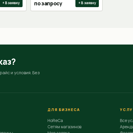
по запросу
+ В заявку
+ В заявку
каз?
айс и условия. Без
ДЛЯ БИЗНЕСА
УСЛУ
HoReCa
Все ус
Сетям магазинов
Аренд
орзины
Моя заявка
Фасовк