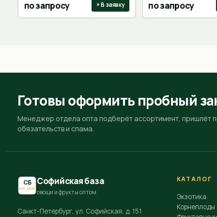
по запросу
по запросу
+ В заявку
Готовы оформить пробный за
Менеджер отдела опта подберёт ассортимент, пришлёт пр
обязательств и спама.
КАТАЛОГ
Софийская база
СБ
EST.2015
овощи и фрукты оптом
Экзотика
Корнеплоды
Санкт-Петербург, ул. Софийская, д. 151
Фруктовые к