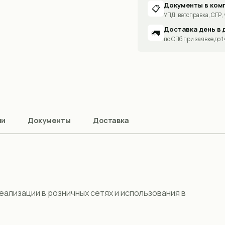
Документы в ком
📋
УПД, ветсправка, СГР, 
Доставка день в 
🚛
по СПб при заявке до 
ии
Документы
Доставка
еализации в розничных сетях и использования в