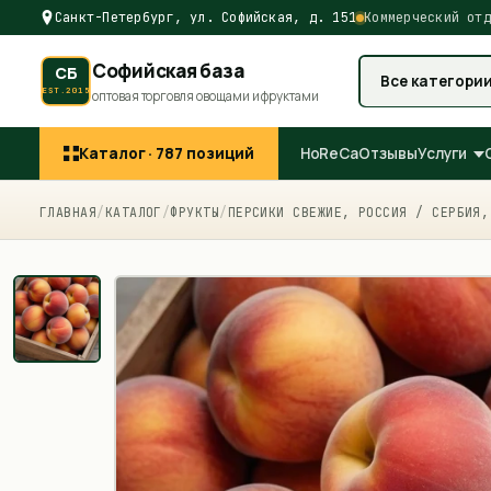
Санкт-Петербург, ул. Софийская, д. 151
Коммерческий отд
Софийская база
СБ
Все категори
EST.2015
оптовая торговля овощами и фруктами
Каталог ·
787
позиций
HoReCa
Отзывы
Услуги
ГЛАВНАЯ
/
КАТАЛОГ
/
ФРУКТЫ
/
ПЕРСИКИ СВЕЖИЕ, РОССИЯ / СЕРБИЯ,