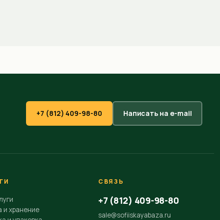
+7 (812) 409-98-80
Написать на e-mail
ГИ
СВЯЗЬ
+7 (812) 409-98-80
луги
а и хранение
sale@sofiiskayabaza.ru
а и упаковка