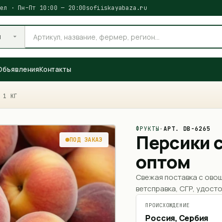
ел · Пн–Пт 10:00 — 20:00
sofiiskayabaza.ru
и
Объявления
Контакты
 1 КГ
ФРУКТЫ
·
АРТ.
DB-6265
Персики с
ПОД ЗАКАЗ
оптом
Свежая поставка с ово
ветсправка, СГР, удосто
ПРОИСХОЖДЕНИЕ
Россия, Сербия