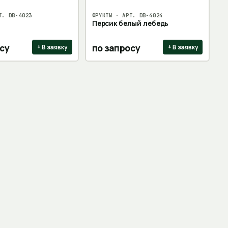
Т.
DB-4023
ФРУКТЫ
· АРТ.
DB-4024
Персик белый лебедь
су
по запросу
+ В заявку
+ В заявку