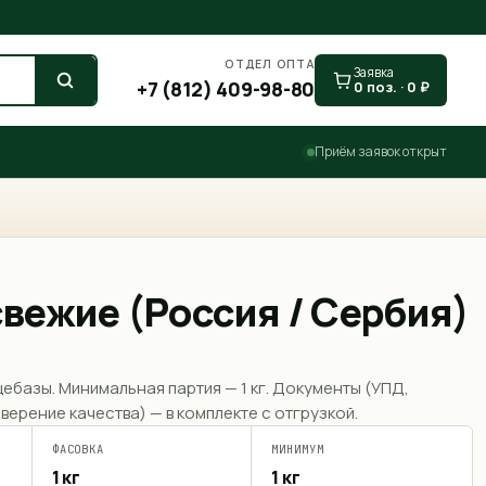
ОТДЕЛ ОПТА
Заявка
+7 (812) 409-98-80
0
поз. ·
0
₽
Приём заявок открыт
вежие (Россия / Сербия)
щебазы. Минимальная партия —
1 кг
. Документы (УПД,
верение качества) — в комплекте с отгрузкой.
ФАСОВКА
МИНИМУМ
1 кг
1 кг