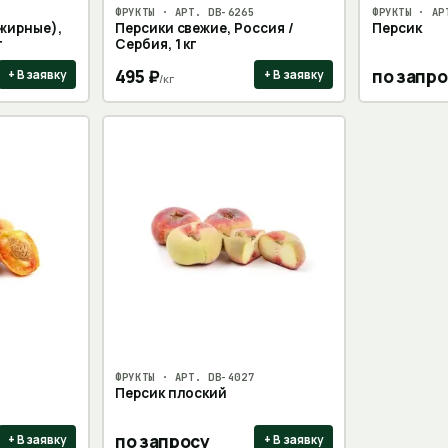
ФРУКТЫ
· АРТ.
DB-6265
ФРУКТЫ
· АР
жирные),
Персики свежие, Россия /
Персик
г
Сербия, 1 кг
495
₽
по запро
+ В заявку
+ В заявку
/
кг
ФРУКТЫ
· АРТ.
DB-4027
Персик плоский
по запросу
+ В заявку
+ В заявку