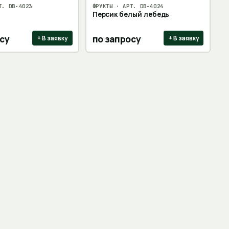
Т.
DB-4023
ФРУКТЫ
· АРТ.
DB-4024
Персик белый лебедь
су
по запросу
+ В заявку
+ В заявку