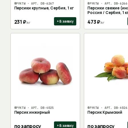
ФРУКТЫ
· АРТ.
DB-6267
ФРУКТЫ
· АРТ.
DB-6266
Персики крупные, Сербия, 1 кг
Персики свежие (ин
Россия / Сербия, 1 к
231
₽
473
₽
+ В заявку
/
кг
/
кг
ФРУКТЫ
· АРТ.
DB-4025
ФРУКТЫ
· АРТ.
DB-4026
Персик инжирный
Персик Крымский
по запросу
по запросу
+ В заявку