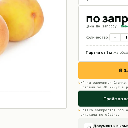
по зап
Цена по запросу.
Мен
−
Количество:
Партия от
1
кг
.
На объё
📄 
КП на фирменном бланке,
Готовим за 30 минут в р
Прайс по п
Заявка собирается без о
скидками по объёму.
Документы в ком
📋