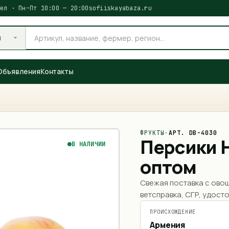
ел · Пн–Пт 10:00 — 20:00
sofiiskayabaza.ru
и
Объявления
Контакты
ФРУКТЫ
·
АРТ.
DB-4030
Персики 
В НАЛИЧИИ
оптом
Свежая поставка с ово
ветсправка, СГР, удосто
ПРОИСХОЖДЕНИЕ
Армения