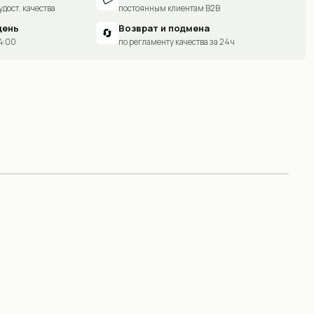
удост. качества
постоянным клиентам B2B
день
Возврат и подмена
🔄
14:00
по регламенту качества за 24 ч