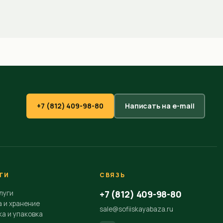
+7 (812) 409-98-80
Написать на e-mail
ГИ
СВЯЗЬ
+7 (812) 409-98-80
луги
а и хранение
sale@sofiiskayabaza.ru
а и упаковка