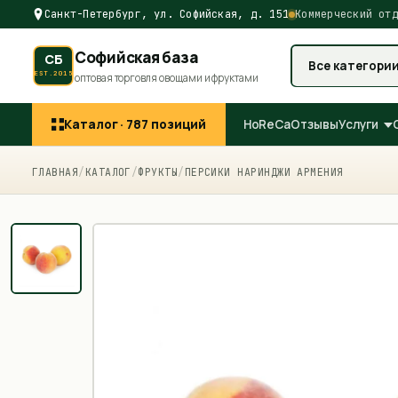
Санкт-Петербург, ул. Софийская, д. 151
Коммерческий отд
Софийская база
СБ
Все категори
EST.2015
оптовая торговля овощами и фруктами
Каталог ·
787
позиций
HoReCa
Отзывы
Услуги
ГЛАВНАЯ
/
КАТАЛОГ
/
ФРУКТЫ
/
ПЕРСИКИ НАРИНДЖИ АРМЕНИЯ