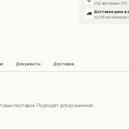
УПД, ветсправка, СГР, 
Доставка день в 
🚛
по СПб при заявке до 
ии
Документы
Доставка
товых поставок. Подходят для розничной