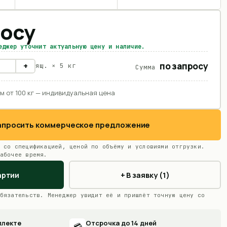
росу
еджер уточнит актуальную цену и наличие.
по запросу
+
ящ. ×
5 кг
Сумма
м от 100 кг — индивидуальная цена
Запросить коммерческое предложение
 со спецификацией, ценой по объёму и условиями отгрузки.
абочее время.
артии
+ В заявку (1)
бязательств. Менеджер увидит её и пришлёт точную цену со
плекте
Отсрочка до 14 дней
💳