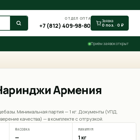
ОТДЕЛ ОПТА
Заявка
+7 (812) 409-98-80
0
поз. ·
0
₽
Приём заявок открыт
Наринджи Армения
щебазы. Минимальная партия —
1 кг
. Документы (УПД,
верение качества) — в комплекте с отгрузкой.
ФАСОВКА
МИНИМУМ
—
1 кг