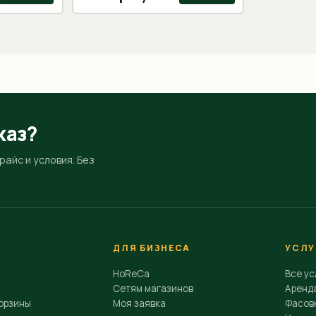
каз?
айс и условия. Без
ДЛЯ БИЗНЕСА
УСЛУ
HoReCa
Все ус
Сетям магазинов
Аренд
орзины
Моя заявка
Фасовк