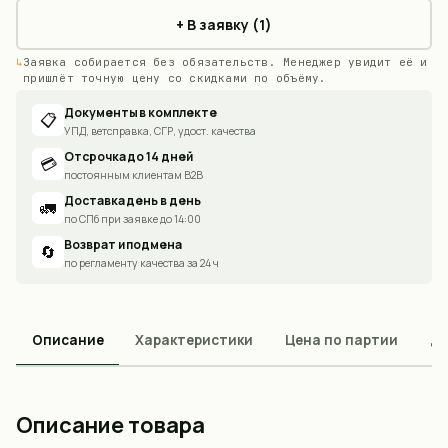
+ В заявку (1)
Заявка собирается без обязательств. Менеджер увидит её и
пришлёт точную цену со скидками по объёму.
Документы в комплекте
📋
УПД, ветсправка, СГР, удост. качества
Отсрочка до 14 дней
💳
постоянным клиентам B2B
Доставка день в день
🚛
по СПб при заявке до 14:00
Возврат и подмена
🔄
по регламенту качества за 24 ч
Описание
Характеристики
Цена по партии
До
Описание товара