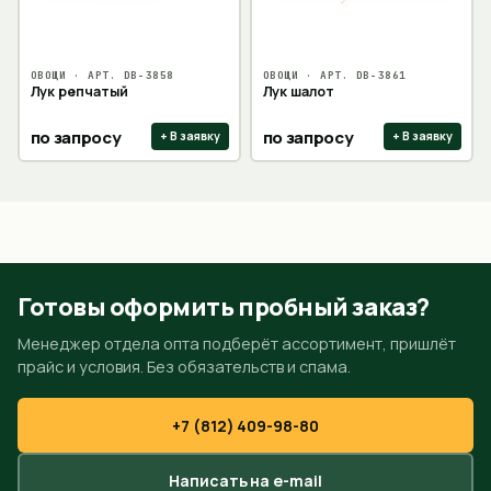
ОВОЩИ
· АРТ.
DB-3858
ОВОЩИ
· АРТ.
DB-3861
Лук репчатый
Лук шалот
по запросу
по запросу
+ В заявку
+ В заявку
Готовы оформить пробный заказ?
Менеджер отдела опта подберёт ассортимент, пришлёт
прайс и условия. Без обязательств и спама.
+7 (812) 409-98-80
Написать на e-mail