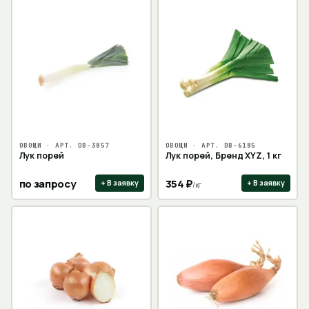
ОВОЩИ
· АРТ.
DB-3857
ОВОЩИ
· АРТ.
DB-6185
Лук порей
Лук порей, Бренд XYZ, 1 кг
по запросу
354
₽
+ В заявку
+ В заявку
/
кг