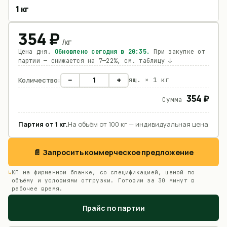
1 кг
354
₽
/
кг
Цена дня.
Обновлено сегодня в
20:35
.
При закупке от
партии — снижается на 7—22%, см. таблицу ↓
−
+
Количество:
ящ. ×
1 кг
354 ₽
Сумма
Партия от
1
кг
.
На объём от 100 кг — индивидуальная цена
📄 Запросить коммерческое предложение
КП на фирменном бланке, со спецификацией, ценой по
объёму и условиями отгрузки. Готовим за 30 минут в
рабочее время.
Прайс по партии