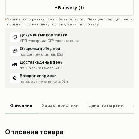
+ В заявку (1)
Заявка собирается без обязательств. Менеджер увидит её и
пришлёт точную цену со скидками по объёму.
Документы в комплекте
📋
УПД, ветсправка, СГР, удост. качества
Отсрочка до 14 дней
💳
постоянным клиентам B2B
Доставка день в день
🚛
по СПб при заявке до 14:00
Возврат и подмена
🔄
по регламенту качества за 24 ч
Описание
Характеристики
Цена по партии
До
Описание товара