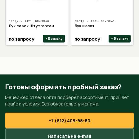
ОВОЩИ
· АРТ.
DB-3860
ОВОЩИ
· АРТ.
DB-3861
Лук севок Штутгартен
Лук шалот
по запросу
по запросу
+ В заявку
+ В заявку
Готовы оформить пробный заказ?
Менеджер отдела опта подберёт ассортимент, пришлёт
прайс и условия. Без обязательств и спама.
+7 (812) 409-98-80
Написать на e-mail