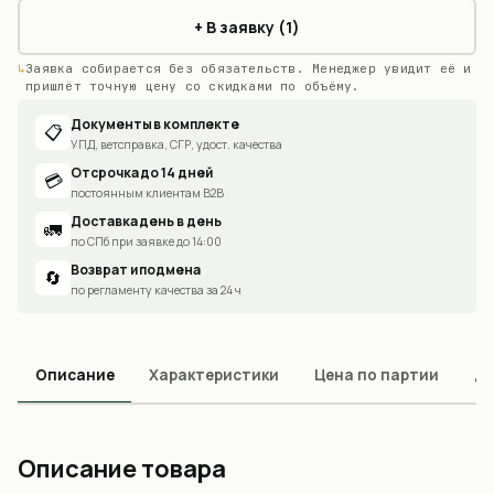
+ В заявку (1)
Заявка собирается без обязательств. Менеджер увидит её и
пришлёт точную цену со скидками по объёму.
Документы в комплекте
📋
УПД, ветсправка, СГР, удост. качества
Отсрочка до 14 дней
💳
постоянным клиентам B2B
Доставка день в день
🚛
по СПб при заявке до 14:00
Возврат и подмена
🔄
по регламенту качества за 24 ч
Описание
Характеристики
Цена по партии
До
Описание товара