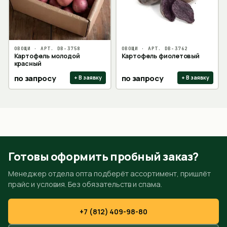
ОВОЩИ
· АРТ.
DB-3758
ОВОЩИ
· АРТ.
DB-3762
Картофель молодой
Картофель фиолетовый
красный
по запросу
по запросу
+ В заявку
+ В заявку
Готовы оформить пробный заказ?
Менеджер отдела опта подберёт ассортимент, пришлёт
прайс и условия. Без обязательств и спама.
+7 (812) 409-98-80