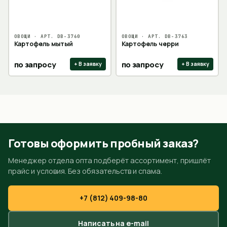
ОВОЩИ
· АРТ.
DB-3760
ОВОЩИ
· АРТ.
DB-3763
Картофель мытый
Картофель черри
по запросу
по запросу
+ В заявку
+ В заявку
Готовы оформить пробный заказ?
Менеджер отдела опта подберёт ассортимент, пришлёт
прайс и условия. Без обязательств и спама.
+7 (812) 409-98-80
Написать на e-mail