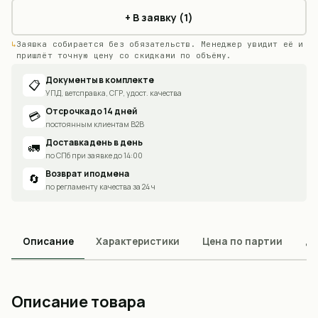
+ В заявку (1)
Заявка собирается без обязательств. Менеджер увидит её и
пришлёт точную цену со скидками по объёму.
Документы в комплекте
📋
УПД, ветсправка, СГР, удост. качества
Отсрочка до 14 дней
💳
постоянным клиентам B2B
Доставка день в день
🚛
по СПб при заявке до 14:00
Возврат и подмена
🔄
по регламенту качества за 24 ч
Описание
Характеристики
Цена по партии
До
Описание товара