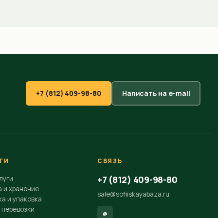
+7 (812) 409-98-80
Написать на e-mail
ГИ
СВЯЗЬ
+7 (812) 409-98-80
луги
а и хранение
sale@sofiiskayabaza.ru
а и упаковка
 перевозки
@