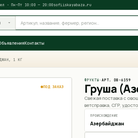
ел · Пн–Пт 10:00 — 20:00
sofiiskayabaza.ru
и
Объявления
Контакты
ДЖАН, 1 КГ
ФРУКТЫ
·
АРТ.
DB-6159
Груша (А
ПОД ЗАКАЗ
Свежая поставка с ово
ветсправка, СГР, удосто
ПРОИСХОЖДЕНИЕ
Азербайджан