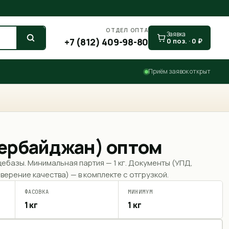
ОТДЕЛ ОПТА
Заявка
+7 (812) 409-98-80
0
поз. ·
0
₽
Приём заявок открыт
зербайджан) оптом
щебазы. Минимальная партия —
1 кг
. Документы (УПД,
верение качества) — в комплекте с отгрузкой.
ФАСОВКА
МИНИМУМ
1 кг
1 кг