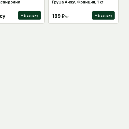
ксандрина
Груша Анжу, Франция, 1 кг
су
199
₽
+ В заявку
+ В заявку
/
кг