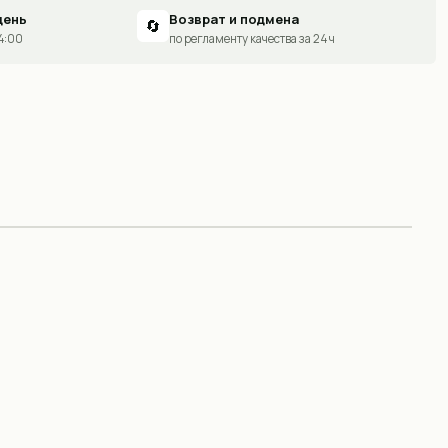
день
Возврат и подмена
🔄
14:00
по регламенту качества за 24 ч