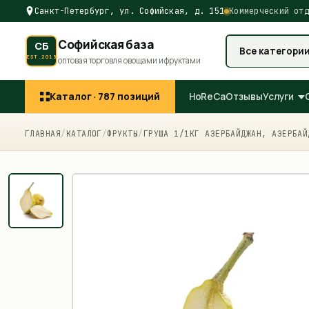
Санкт-Петербург, ул. Софийская, д. 151
Коммерческий отд
Софийская база
СБ
Все категори
EST.2015
оптовая торговля овощами и фруктами
Каталог ·
787
позиций
HoReCa
Отзывы
Услуги
ГЛАВНАЯ
/
КАТАЛОГ
/
ФРУКТЫ
/
ГРУША 1/1КГ АЗЕРБАЙДЖАН, АЗЕРБАЙ