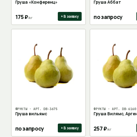
Груша «Конференц»
Груша Аббат
175
₽
по запросу
+ В заявку
/
кг
ФРУКТЫ
· АРТ.
DB-3675
ФРУКТЫ
· АРТ.
DB-6160
Груша вильямс
Груша Вилямс, Арген
по запросу
257
₽
+ В заявку
/
кг