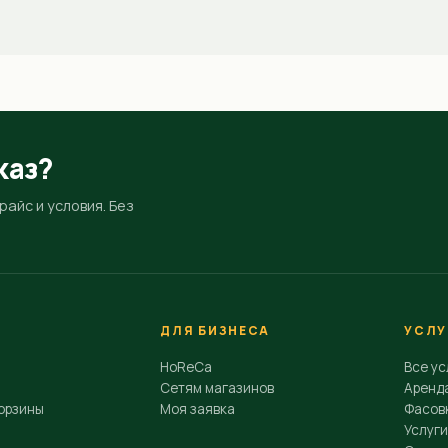
каз?
айс и условия. Без
ДЛЯ БИЗНЕСА
УСЛУ
HoReCa
Все ус
Сетям магазинов
Аренд
орзины
Моя заявка
Фасовк
Услуги