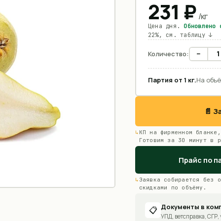
231
₽
/
кг
Цена дня.
Обновлено
22%, см. таблицу ↓
−
Количество:
Партия от
1
кг
.
На объё
📄 
КП на фирменном бланке,
Готовим за 30 минут в р
Прайс по п
Заявка собирается без о
скидками по объёму.
Документы в ком
📋
УПД, ветсправка, СГР, 