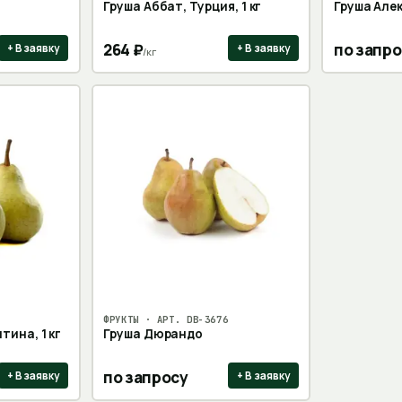
Груша Аббат, Турция, 1 кг
Груша Але
264
₽
по запро
+ В заявку
+ В заявку
/
кг
ФРУКТЫ
· АРТ.
DB-3676
тина, 1 кг
Груша Дюрандо
по запросу
+ В заявку
+ В заявку