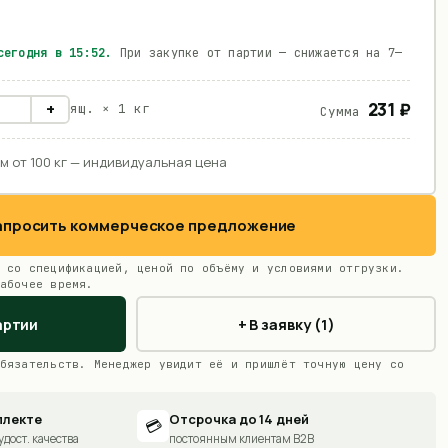
 сегодня в
15:52
.
При закупке от партии — снижается на 7—
231 ₽
+
ящ. ×
1 кг
Сумма
м от 100 кг — индивидуальная цена
Запросить коммерческое предложение
 со спецификацией, ценой по объёму и условиями отгрузки.
абочее время.
артии
+ В заявку (1)
бязательств. Менеджер увидит её и пришлёт точную цену со
плекте
Отсрочка до 14 дней
💳
удост. качества
постоянным клиентам B2B