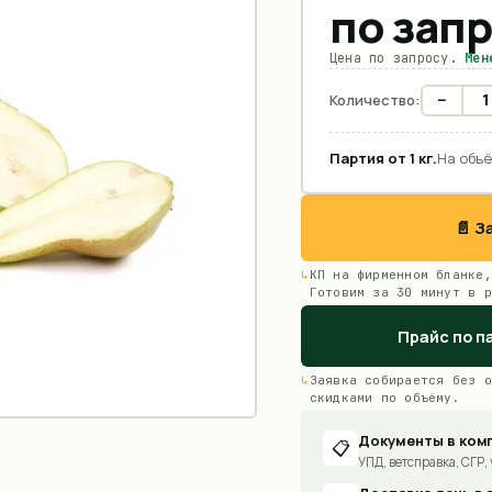
по зап
Цена по запросу.
Мен
−
Количество:
Партия от
1
кг
.
На объё
📄 
КП на фирменном бланке,
Готовим за 30 минут в р
Прайс по п
Заявка собирается без о
скидками по объёму.
Документы в ком
📋
УПД, ветсправка, СГР, 