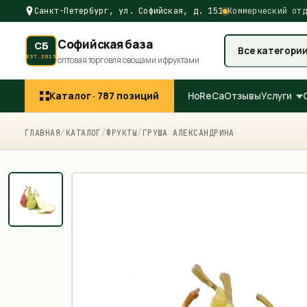
Санкт-Петербург, ул. Софийская, д. 151
Коммерческий отд
Софийская база
СБ
Все категори
EST.2015
оптовая торговля овощами и фруктами
Каталог ·
787
позиций
HoReCa
Отзывы
Услуги
ГЛАВНАЯ
/
КАТАЛОГ
/
ФРУКТЫ
/
ГРУША АЛЕКСАНДРИНА