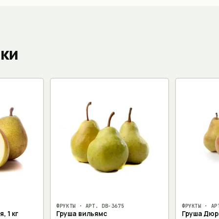
пки
ФРУКТЫ
· АРТ.
DB-3675
ФРУКТЫ
· АР
, 1 кг
Груша вильямс
Груша Дю