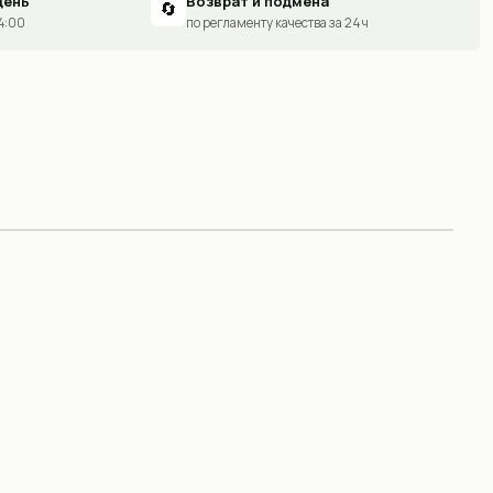
день
Возврат и подмена
🔄
14:00
по регламенту качества за 24 ч