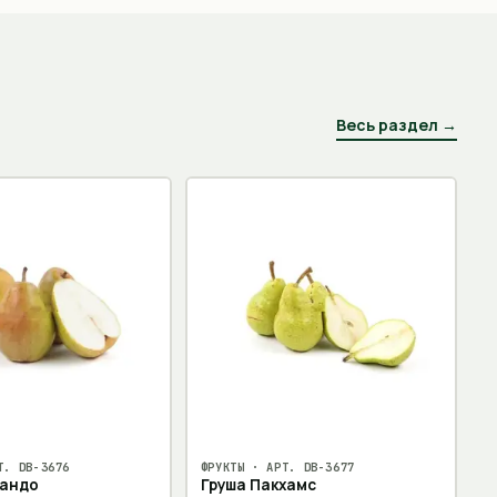
Весь раздел →
Т.
DB-3676
ФРУКТЫ
· АРТ.
DB-3677
рандо
Груша Пакхамс