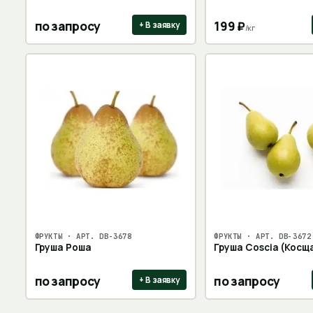
по запросу
199
₽
+ В заявку
/
кг
ФРУКТЫ
· АРТ.
DB-3678
ФРУКТЫ
· АРТ.
DB-3672
Груша Роша
Груша Coscia (Косщ
по запросу
по запросу
+ В заявку