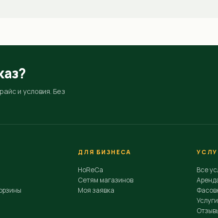
каз?
айс и условия. Без
ДЛЯ БИЗНЕСА
УСЛУ
HoReCa
Все ус
Сетям магазинов
Аренд
орзины
Моя заявка
Фасовк
Услуги
Отзыв