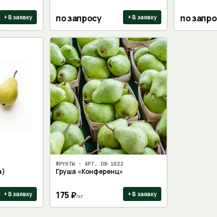
по запросу
по запро
+ В заявку
+ В заявку
ФРУКТЫ
· АРТ.
DB-1022
а)
Груша «Конференц»
175
₽
+ В заявку
+ В заявку
/
кг