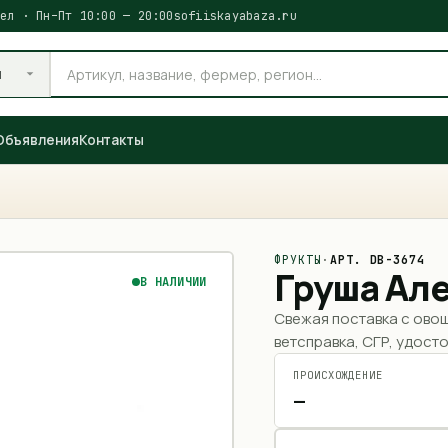
ел · Пн–Пт 10:00 — 20:00
sofiiskayabaza.ru
и
Объявления
Контакты
ФРУКТЫ
·
АРТ.
DB-3674
Груша Ал
В НАЛИЧИИ
Свежая поставка с ово
ветсправка, СГР, удосто
ПРОИСХОЖДЕНИЕ
—