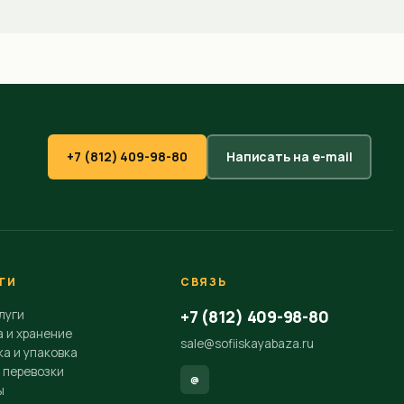
+7 (812) 409-98-80
Написать на e-mail
ГИ
СВЯЗЬ
+7 (812) 409-98-80
луги
а и хранение
sale@sofiiskayabaza.ru
а и упаковка
 перевозки
@
ы