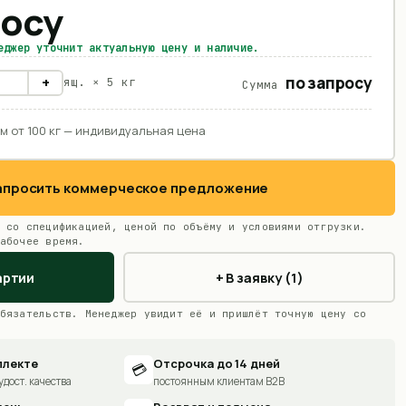
росу
еджер уточнит актуальную цену и наличие.
по запросу
+
ящ. ×
5 кг
Сумма
м от 100 кг — индивидуальная цена
Запросить коммерческое предложение
 со спецификацией, ценой по объёму и условиями отгрузки.
абочее время.
артии
+ В заявку (1)
бязательств. Менеджер увидит её и пришлёт точную цену со
плекте
Отсрочка до 14 дней
💳
удост. качества
постоянным клиентам B2B