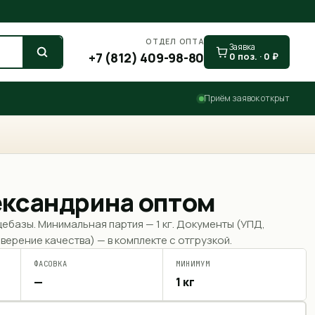
ОТДЕЛ ОПТА
Заявка
+7 (812) 409-98-80
0
поз. ·
0
₽
Приём заявок открыт
ександрина оптом
щебазы. Минимальная партия —
1 кг
. Документы (УПД,
верение качества) — в комплекте с отгрузкой.
ФАСОВКА
МИНИМУМ
—
1 кг