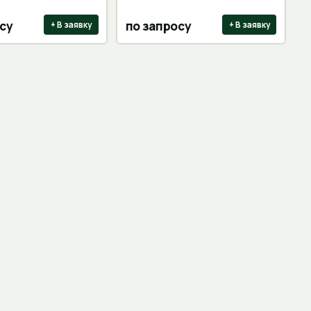
су
по запросу
+ В заявку
+ В заявку