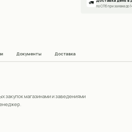
Доставка день в 
🚛
по СПб при заявке до 
ии
Документы
Доставка
ых закупок магазинами и заведениями
менеджер.