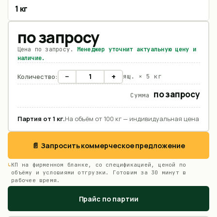
1 кг
по запросу
Цена по запросу.
Менеджер уточнит актуальную цену и
наличие.
−
+
Количество:
ящ. ×
5 кг
по запросу
Сумма
Партия от
1
кг
.
На объём от 100 кг — индивидуальная цена
📄 Запросить коммерческое предложение
КП на фирменном бланке, со спецификацией, ценой по
объёму и условиями отгрузки. Готовим за 30 минут в
рабочее время.
Прайс по партии