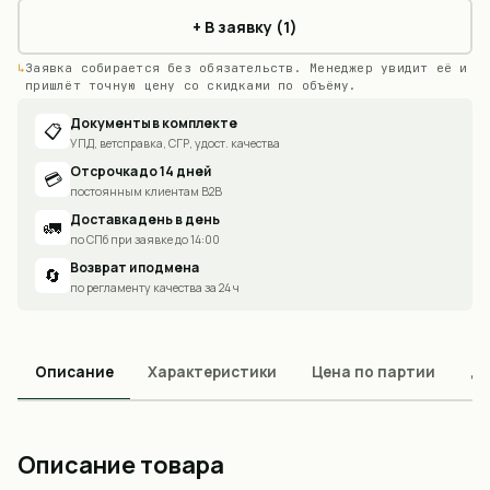
+ В заявку (1)
Заявка собирается без обязательств. Менеджер увидит её и
пришлёт точную цену со скидками по объёму.
Документы в комплекте
📋
УПД, ветсправка, СГР, удост. качества
Отсрочка до 14 дней
💳
постоянным клиентам B2B
Доставка день в день
🚛
по СПб при заявке до 14:00
Возврат и подмена
🔄
по регламенту качества за 24 ч
Описание
Характеристики
Цена по партии
До
Описание товара