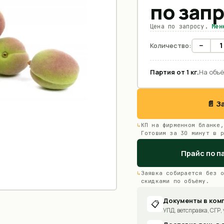
по зап
Цена по запросу.
Мен
−
Количество:
Партия от
1
кг
.
На объё
📄 
КП на фирменном бланке,
Готовим за 30 минут в р
Прайс по п
Заявка собирается без о
скидками по объёму.
Документы в ком
📋
УПД, ветсправка, СГР, 