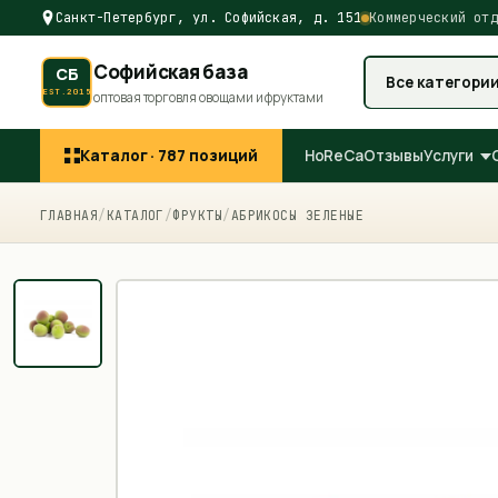
Санкт-Петербург, ул. Софийская, д. 151
Коммерческий отд
Софийская база
СБ
Все категори
EST.2015
оптовая торговля овощами и фруктами
Каталог ·
787
позиций
HoReCa
Отзывы
Услуги
ГЛАВНАЯ
/
КАТАЛОГ
/
ФРУКТЫ
/
АБРИКОСЫ ЗЕЛЕНЫЕ