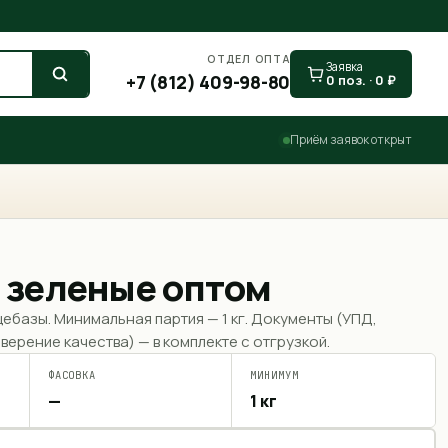
ОТДЕЛ ОПТА
Заявка
+7 (812) 409-98-80
0
поз. ·
0
₽
Приём заявок открыт
 зеленые оптом
щебазы. Минимальная партия —
1 кг
. Документы (УПД,
верение качества) — в комплекте с отгрузкой.
ФАСОВКА
МИНИМУМ
—
1 кг