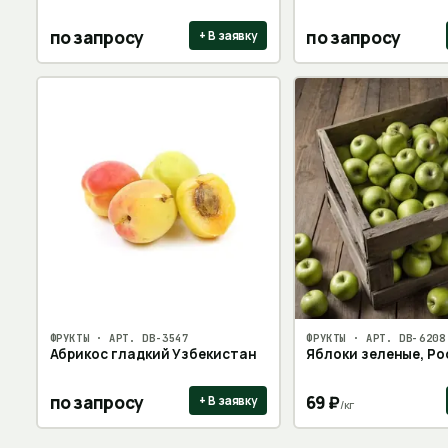
по запросу
по запросу
+ В заявку
ФРУКТЫ
· АРТ.
DB-3547
ФРУКТЫ
· АРТ.
DB-6208
Абрикос гладкий Узбекистан
Яблоки зеленые, Рос
по запросу
69
₽
+ В заявку
/
кг