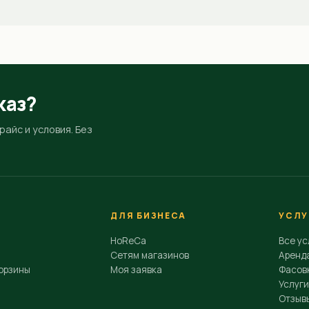
каз?
айс и условия. Без
ДЛЯ БИЗНЕСА
УСЛУ
HoReCa
Все ус
Сетям магазинов
Аренд
орзины
Моя заявка
Фасовк
Услуги
Отзыв