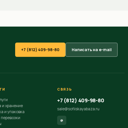
+7 (812) 409-98-80
Написать на e-mail
ГИ
СВЯЗЬ
+7 (812) 409-98-80
луги
а и хранение
sale@sofiiskayabaza.ru
а и упаковка
 перевозки
@
ы