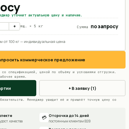
росу
еджер уточнит актуальную цену и наличие.
по запросу
+
ящ. ×
5 кг
Сумма
м от 100 кг — индивидуальная цена
Запросить коммерческое предложение
 со спецификацией, ценой по объёму и условиями отгрузки.
абочее время.
артии
+ В заявку (1)
бязательств. Менеджер увидит её и пришлёт точную цену со
плекте
Отсрочка до 14 дней
💳
удост. качества
постоянным клиентам B2B