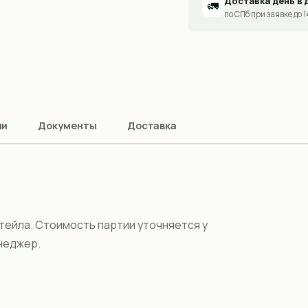
Доставка день в 
🚛
по СПб при заявке до 
ии
Документы
Доставка
тейла. Стоимость партии уточняется у
неджер.