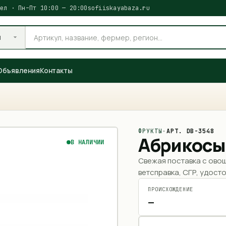
ел · Пн–Пт 10:00 — 20:00
sofiiskayabaza.ru
и
Объявления
Контакты
ФРУКТЫ
·
АРТ.
DB-3548
Абрикосы
В НАЛИЧИИ
Свежая поставка с ово
ветсправка, СГР, удосто
ПРОИСХОЖДЕНИЕ
—