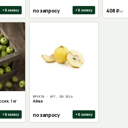
по запросу
408
₽
+ В заявку
+ В заявку
/
кг
ФРУКТЫ
· АРТ.
DB-3556
сия, 1 кг
Айва
по запросу
+ В заявку
+ В заявку