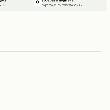
день
Возврат и подмена
🔄
14:00
по регламенту качества за 24 ч