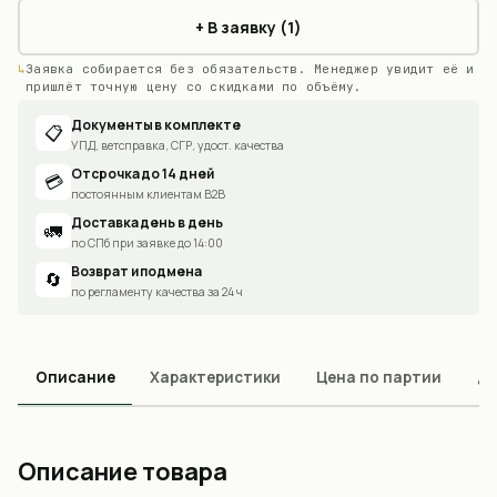
+ В заявку (1)
Заявка собирается без обязательств. Менеджер увидит её и
пришлёт точную цену со скидками по объёму.
Документы в комплекте
📋
УПД, ветсправка, СГР, удост. качества
Отсрочка до 14 дней
💳
постоянным клиентам B2B
Доставка день в день
🚛
по СПб при заявке до 14:00
Возврат и подмена
🔄
по регламенту качества за 24 ч
Описание
Характеристики
Цена по партии
До
Описание товара