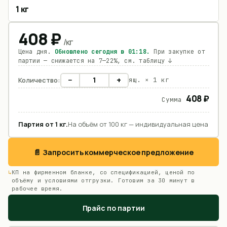
1 кг
408
₽
/
кг
Цена дня.
Обновлено сегодня в
01:18
.
При закупке от
партии — снижается на 7—22%, см. таблицу ↓
−
+
Количество:
ящ. ×
1 кг
408 ₽
Сумма
Партия от
1
кг
.
На объём от 100 кг — индивидуальная цена
📄 Запросить коммерческое предложение
КП на фирменном бланке, со спецификацией, ценой по
объёму и условиями отгрузки. Готовим за 30 минут в
рабочее время.
Прайс по партии