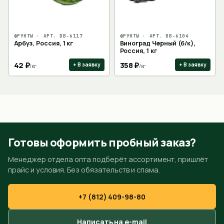
ФРУКТЫ
· АРТ.
DB-6117
ФРУКТЫ
· АРТ.
DB-6104
Арбуз, Россия, 1 кг
Виноград Черный (б/к),
Россия, 1 кг
42
₽
358
₽
+ В заявку
+ В заявку
/
кг
/
кг
Готовы оформить пробный заказ?
Менеджер отдела опта подберёт ассортимент, пришлёт
прайс и условия. Без обязательств и спама.
+7 (812) 409-98-80
Написать на e-mail