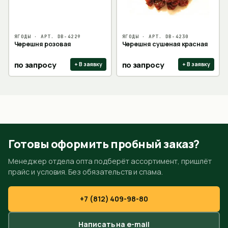
ЯГОДЫ
· АРТ.
DB-4229
ЯГОДЫ
· АРТ.
DB-4230
Черешня розовая
Черешня сушеная красная
по запросу
по запросу
+ В заявку
+ В заявку
Готовы оформить пробный заказ?
Менеджер отдела опта подберёт ассортимент, пришлёт
прайс и условия. Без обязательств и спама.
+7 (812) 409-98-80
Написать на e-mail