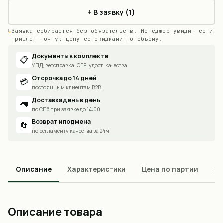
+ В заявку (1)
Заявка собирается без обязательств. Менеджер увидит её и
пришлёт точную цену со скидками по объёму.
Документы в комплекте
📋
УПД, ветсправка, СГР, удост. качества
Отсрочка до 14 дней
💳
постоянным клиентам B2B
Доставка день в день
🚛
по СПб при заявке до 14:00
Возврат и подмена
🔄
по регламенту качества за 24 ч
Описание
Характеристики
Цена по партии
До
Описание товара