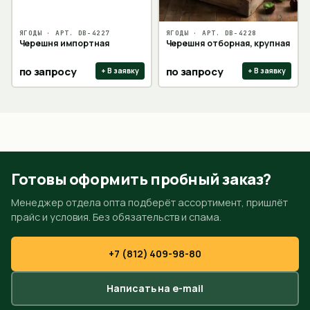
ЯГОДЫ
· АРТ.
DB-4227
ЯГОДЫ
· АРТ.
DB-4228
Черешня импортная
Черешня отборная, крупная
по запросу
по запросу
+ В заявку
+ В заявку
Готовы оформить пробный заказ?
Менеджер отдела опта подберёт ассортимент, пришлёт
прайс и условия. Без обязательств и спама.
+7 (812) 409-98-80
Написать на e-mail