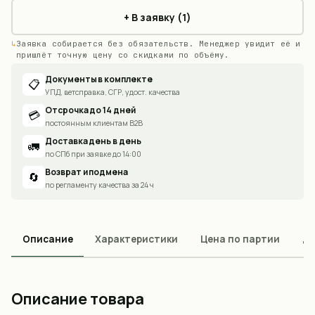
+ В заявку (1)
Заявка собирается без обязательств. Менеджер увидит её и
пришлёт точную цену со скидками по объёму.
Документы в комплекте
📋
УПД, ветсправка, СГР, удост. качества
Отсрочка до 14 дней
💳
постоянным клиентам B2B
Доставка день в день
🚛
по СПб при заявке до 14:00
Возврат и подмена
🔄
по регламенту качества за 24 ч
Описание
Характеристики
Цена по партии
До
Описание товара