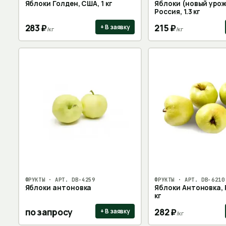
Яблоки Голден, США, 1 кг
Яблоки (новый урож
Россия, 1.3 кг
283
₽
215
₽
+ В заявку
/
кг
/
кг
ФРУКТЫ
· АРТ.
DB-4259
ФРУКТЫ
· АРТ.
DB-6210
Яблоки антоновка
Яблоки Антоновка, 
кг
по запросу
282
₽
+ В заявку
/
кг