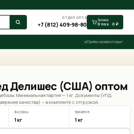
ОТДЕЛ ОПТА
Заявка
+7 (812) 409-98-80
0
поз. ·
0
₽
Приём заявок открыт
ед Делишес (США) оптом
щебазы. Минимальная партия —
1 кг
. Документы (УПД,
верение качества) — в комплекте с отгрузкой.
ФАСОВКА
МИНИМУМ
1 кг
1 кг