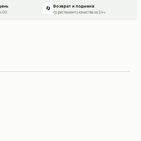
день
Возврат и подмена
🔄
14:00
по регламенту качества за 24 ч