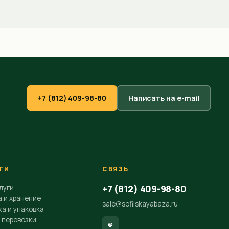
+7 (812) 409-98-80
Написать на e-mail
ГИ
СВЯЗЬ
+7 (812) 409-98-80
луги
а и хранение
sale@sofiiskayabaza.ru
а и упаковка
 перевозки
@