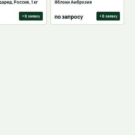
аред, Россия, 1 кг
Яблоки Амброзия
по запросу
+ В заявку
+ В заявку