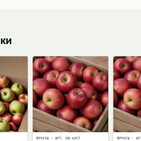
пки
ФРУКТЫ
· АРТ.
DB-4257
ФРУКТЫ
· АР