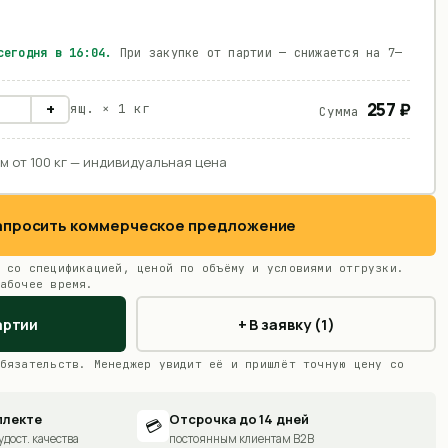
 сегодня в
16:04
.
При закупке от партии — снижается на 7—
257 ₽
+
ящ. ×
1 кг
Сумма
м от 100 кг — индивидуальная цена
Запросить коммерческое предложение
 со спецификацией, ценой по объёму и условиями отгрузки.
абочее время.
артии
+ В заявку (1)
бязательств. Менеджер увидит её и пришлёт точную цену со
плекте
Отсрочка до 14 дней
💳
удост. качества
постоянным клиентам B2B