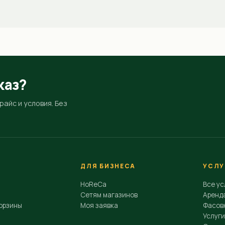
каз?
айс и условия. Без
ДЛЯ БИЗНЕСА
УСЛУ
HoReCa
Все ус
Сетям магазинов
Аренд
орзины
Моя заявка
Фасовк
Услуги