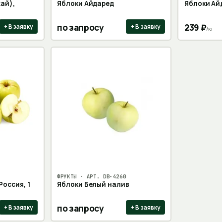
ай),
Яблоки Айдаред
Яблоки Айд
по запросу
239
₽
+ В заявку
+ В заявку
/
кг
ФРУКТЫ
· АРТ.
DB-4260
Россия, 1
Яблоки Белый налив
по запросу
+ В заявку
+ В заявку