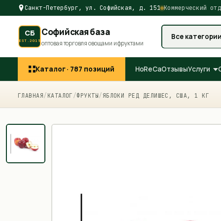
Санкт-Петербург, ул. Софийская, д. 151
Коммерческий отд
Софийская база
СБ
Все категори
EST.2015
оптовая торговля овощами и фруктами
Каталог ·
787
позиций
HoReCa
Отзывы
Услуги
ГЛАВНАЯ
/
КАТАЛОГ
/
ФРУКТЫ
/
ЯБЛОКИ РЕД ДЕЛИШЕС, США, 1 КГ