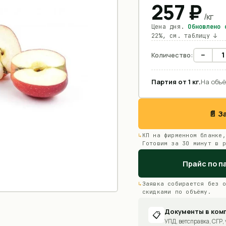
257
₽
/
кг
Цена дня.
Обновлено
22%, см. таблицу ↓
−
Количество:
Партия от
1
кг
.
На объё
📄 
КП на фирменном бланке,
Готовим за 30 минут в р
Прайс по п
Заявка собирается без о
скидками по объёму.
Документы в ком
📋
УПД, ветсправка, СГР, 