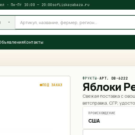
ел · Пн–Пт 10:00 — 20:00
sofiiskayabaza.ru
и
Объявления
Контакты
ФРУКТЫ
·
АРТ.
DB-6222
Яблоки Р
ПОД ЗАКАЗ
Свежая поставка с ово
ветсправка, СГР, удосто
ПРОИСХОЖДЕНИЕ
США