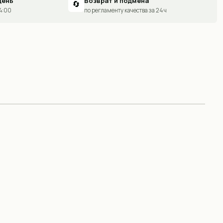
день
Возврат и подмена
🔄
14:00
по регламенту качества за 24 ч