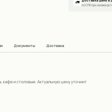
Доставка день в 
🚛
по СПб при заявке до 
ии
Документы
Доставка
ы, кафе и столовые. Актуальную цену уточнит