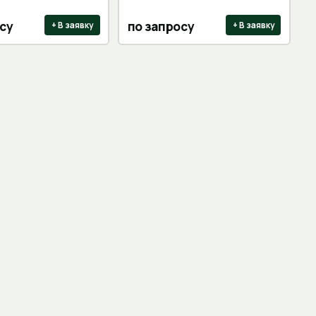
су
по запросу
+ В заявку
+ В заявку