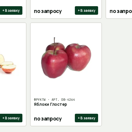
по запросу
по запро
+ В заявку
+ В заявку
ФРУКТЫ
· АРТ.
DB-4264
Яблоки Глостер
по запросу
+ В заявку
+ В заявку