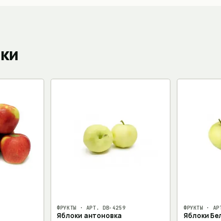
пки
ФРУКТЫ
· АРТ.
DB-4259
ФРУКТЫ
· АР
Яблоки антоновка
Яблоки Бе