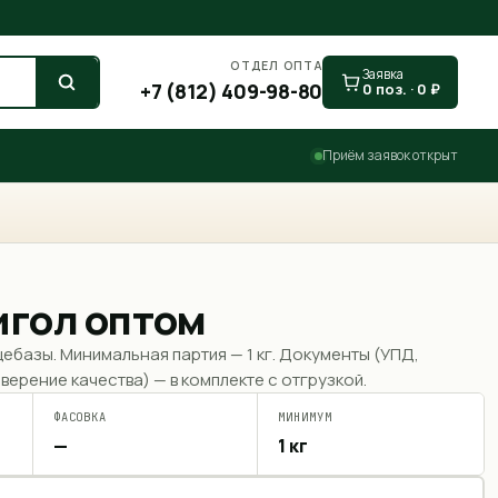
ОТДЕЛ ОПТА
Заявка
+7 (812) 409-98-80
0
поз. ·
0
₽
Приём заявок открыт
игол оптом
щебазы. Минимальная партия —
1 кг
. Документы (УПД,
верение качества) — в комплекте с отгрузкой.
ФАСОВКА
МИНИМУМ
—
1 кг