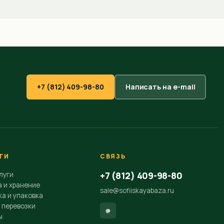
+7 (812) 409-98-80
Написать на e-mail
ГИ
СВЯЗЬ
+7 (812) 409-98-80
луги
а и хранение
sale@sofiiskayabaza.ru
а и упаковка
 перевозки
@
ы