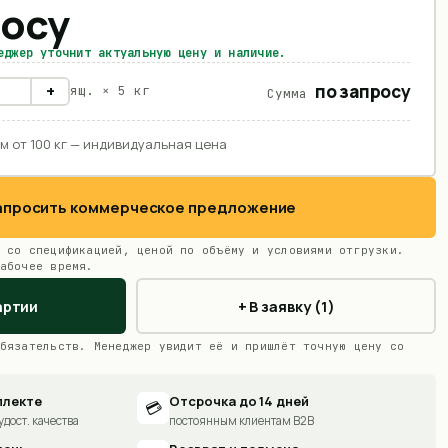
росу
еджер уточнит актуальную цену и наличие.
по запросу
+
ящ. ×
5 кг
Сумма
м от 100 кг — индивидуальная цена
Запросить коммерческое предложение
 со спецификацией, ценой по объёму и условиями отгрузки.
абочее время.
артии
+ В заявку (1)
бязательств. Менеджер увидит её и пришлёт точную цену со
плекте
Отсрочка до 14 дней
💳
удост. качества
постоянным клиентам B2B