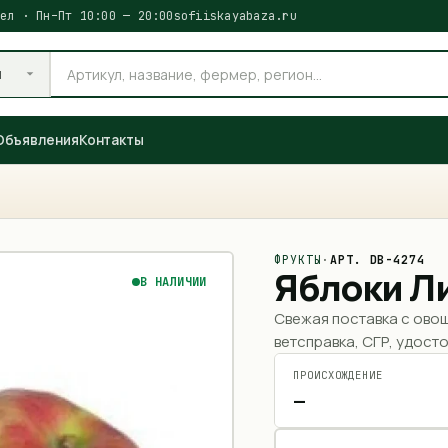
ел · Пн–Пт 10:00 — 20:00
sofiiskayabaza.ru
и
Объявления
Контакты
ФРУКТЫ
·
АРТ.
DB-4274
Яблоки Л
В НАЛИЧИИ
Свежая поставка с ово
ветсправка, СГР, удосто
ПРОИСХОЖДЕНИЕ
—