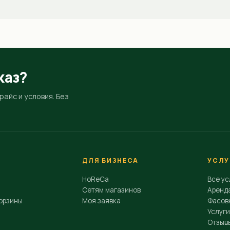
каз?
айс и условия. Без
ДЛЯ БИЗНЕСА
УСЛУ
HoReCa
Все ус
Сетям магазинов
Аренд
орзины
Моя заявка
Фасовк
Услуги
Отзыв