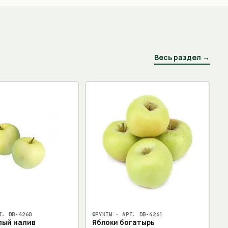
Весь раздел →
Т.
DB-4260
ФРУКТЫ
· АРТ.
DB-4261
лый налив
Яблоки богатырь