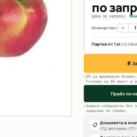
по зап
Цена по запросу.
Мен
−
Количество:
Партия от
1
кг
.
На объё
📄 
КП на фирменном бланке,
Готовим за 30 минут в р
Прайс по п
Заявка собирается без о
скидками по объёму.
Документы в ком
📋
УПД, ветсправка, СГР, 