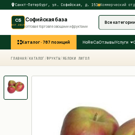
Санкт-Петербург, ул. Софийская, д. 151
Коммерческий отд
Софийская база
СБ
Все категори
EST.2015
оптовая торговля овощами и фруктами
Каталог ·
787
позиций
HoReCa
Отзывы
Услуги
ГЛАВНАЯ
/
КАТАЛОГ
/
ФРУКТЫ
/
ЯБЛОКИ ЛИГОЛ