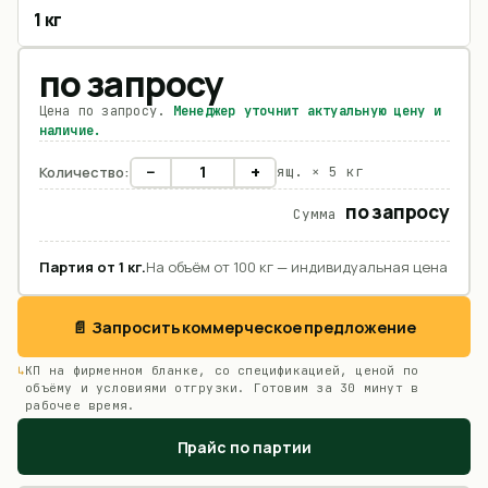
1 кг
по запросу
Цена по запросу.
Менеджер уточнит актуальную цену и
наличие.
−
+
Количество:
ящ. ×
5 кг
по запросу
Сумма
Партия от
1
кг
.
На объём от 100 кг — индивидуальная цена
📄 Запросить коммерческое предложение
КП на фирменном бланке, со спецификацией, ценой по
объёму и условиями отгрузки. Готовим за 30 минут в
рабочее время.
Прайс по партии