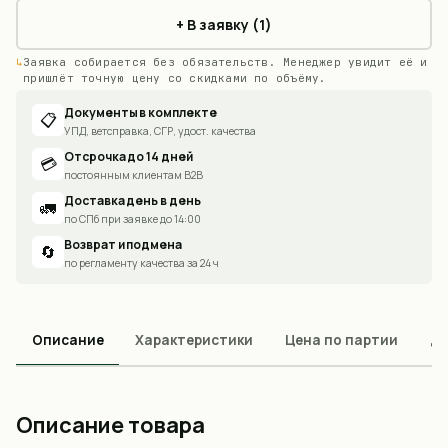
+ В заявку (1)
Заявка собирается без обязательств. Менеджер увидит её и
пришлёт точную цену со скидками по объёму.
Документы в комплекте
📋
УПД, ветсправка, СГР, удост. качества
Отсрочка до 14 дней
💳
постоянным клиентам B2B
Доставка день в день
🚛
по СПб при заявке до 14:00
Возврат и подмена
🔄
по регламенту качества за 24 ч
Описание
Характеристики
Цена по партии
До
Описание товара