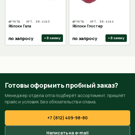
ФРУКТЫ
· АРТ.
DB-4263
ФРУКТЫ
· АРТ.
DB-4264
Яблоки Гала
Яблоки Глостер
по запросу
по запросу
+ В заявку
+ В заявку
Готовы оформить пробный заказ?
Менеджер отдела опта подберёт ассортимент, пришлёт
прайс и условия. Без обязательств и спама.
+7 (812) 409-98-80
Написать на e-mail