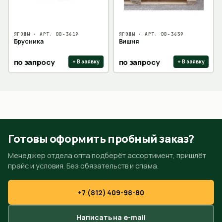
ЯГОДЫ
· АРТ.
DB-3619
ЯГОДЫ
· АРТ.
DB-3639
Брусника
Вишня
по запросу
по запросу
+ В заявку
+ В заявку
Готовы оформить пробный заказ?
Менеджер отдела опта подберёт ассортимент, пришлёт
прайс и условия. Без обязательств и спама.
+7 (812) 409-98-80
Написать на e-mail