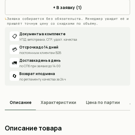
+ В заявку (1)
Заявка собирается без обязательств. Менеджер увидит её и
пришлёт точную цену со скидками по объёму.
Документы в комплекте
📋
УПД, ветсправка, СГР, удост. качества
Отсрочка до 14 дней
💳
постоянным клиентам B2B
Доставка день в день
🚛
по СПб при заявке до 14:00
Возврат и подмена
🔄
по регламенту качества за 24 ч
Описание
Характеристики
Цена по партии
До
Описание товара