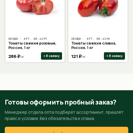
ОВОЩИ
· АРТ.
DB-6199
ОВОЩИ
· АРТ.
DB-6198
Томаты свежие розовые,
Томаты свежие сливка,
Россия, 1 кг
Россия, 1 кг
286
₽
121
₽
+ В заявку
+ В заявку
/
кг
/
кг
Готовы оформить пробный заказ?
Менеджер отдела опта подберёт ассортимент, пришлёт
прайс и условия. Без обязательств и спама.