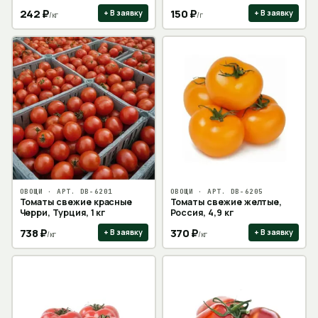
242
₽
150
₽
+ В заявку
+ В заявку
/
кг
/
г
ОВОЩИ
· АРТ.
DB-6201
ОВОЩИ
· АРТ.
DB-6205
Томаты свежие красные
Томаты свежие желтые,
Черри, Турция, 1 кг
Россия, 4,9 кг
738
₽
370
₽
+ В заявку
+ В заявку
/
кг
/
кг