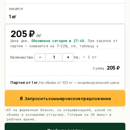
МИНИМУМ
1 кг
205
₽
/
кг
Цена дня.
Обновлено сегодня в
17:40
.
При закупке от
партии — снижается на 7—22%, см. таблицу ↓
−
+
Количество:
ящ. ×
1 кг
205 ₽
Сумма
Партия от
1
кг
.
На объём от 100 кг — индивидуальная цена
📄 Запросить коммерческое предложение
КП на фирменном бланке, со спецификацией, ценой по
объёму и условиями отгрузки. Готовим за 30 минут в
рабочее время.