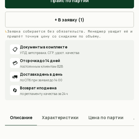
Прайс по партии
+ В заявку (1)
Заявка собирается без обязательств. Менеджер увидит её и
пришлёт точную цену со скидками по объёму.
Документы в комплекте
📋
УПД, ветсправка, СГР, удост. качества
Отсрочка до 14 дней
💳
постоянным клиентам B2B
Доставка день в день
🚛
по СПб при заявке до 14:00
Возврат и подмена
🔄
по регламенту качества за 24 ч
Описание
Характеристики
Цена по партии
До