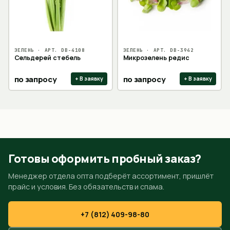
ЗЕЛЕНЬ
· АРТ.
DB-4108
ЗЕЛЕНЬ
· АРТ.
DB-3942
Сельдерей стебель
Микрозелень редис
по запросу
по запросу
+ В заявку
+ В заявку
Готовы оформить пробный заказ?
Менеджер отдела опта подберёт ассортимент, пришлёт
прайс и условия. Без обязательств и спама.
+7 (812) 409-98-80