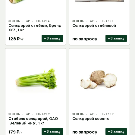
ЗЕЛЕНЬ
· АРТ.
DB-6254
ЗЕЛЕНЬ
· АРТ.
DB-4109
Сельдерей стебель, Бренд
Сельдерей стеблевой
XYZ, 1 кг
128
₽
по запросу
+ В заявку
+ В заявку
/
кг
ЗЕЛЕНЬ
· АРТ.
DB-6207
ЗЕЛЕНЬ
· АРТ.
DB-4107
Стебель сельдерей, ОАО
Сельдерей корень
'Зеленый мир', 1 кг
179
₽
по запросу
+ В заявку
+ В заявку
/
кг