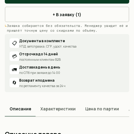
+ В заявку (1)
Заявка собирается без обязательств. Менеджер увидит её и
пришлёт точную цену со скидками по объёму.
Документы в комплекте
📋
УПД, ветсправка, СГР, удост. качества
Отсрочка до 14 дней
💳
постоянным клиентам B2B
Доставка день в день
🚛
по СПб при заявке до 14:00
Возврат и подмена
🔄
по регламенту качества за 24 ч
Описание
Характеристики
Цена по партии
До