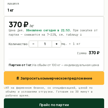
МИНИМУМ
1 кг
370
₽
/
кг
Цена дня.
Обновлено сегодня в
21:53
.
При закупке от
партии — снижается на 7—22%, см. таблицу ↓
−
+
Количество:
ящ. ×
1 кг
370 ₽
Сумма
Партия от
1
кг
.
На объём от 100 кг — индивидуальная цена
📄 Запросить коммерческое предложение
КП на фирменном бланке, со спецификацией, ценой по
объёму и условиями отгрузки. Готовим за 30 минут в
рабочее время.
Прайс по партии