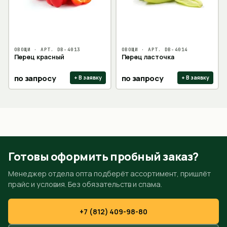
ОВОЩИ
· АРТ.
DB-4013
ОВОЩИ
· АРТ.
DB-4014
Перец красный
Перец ласточка
по запросу
по запросу
+ В заявку
+ В заявку
Готовы оформить пробный заказ?
Менеджер отдела опта подберёт ассортимент, пришлёт
прайс и условия. Без обязательств и спама.
+7 (812) 409-98-80