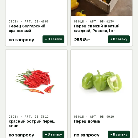
ОВОЩИ
· АРТ.
DB-4009
ОВОЩИ
· АРТ.
DB-6239
Перец болгарский
Перец свежий Желтый
оранжевый
сладкий, Россия, 1 кг
по запросу
255
₽
+ В заявку
+ В заявку
/
кг
ОВОЩИ
· АРТ.
DB-3812
ОВОЩИ
· АРТ.
DB-4010
Красный острый перец
Перец долма
мини
по запросу
по запросу
+ В заявку
+ В заявку