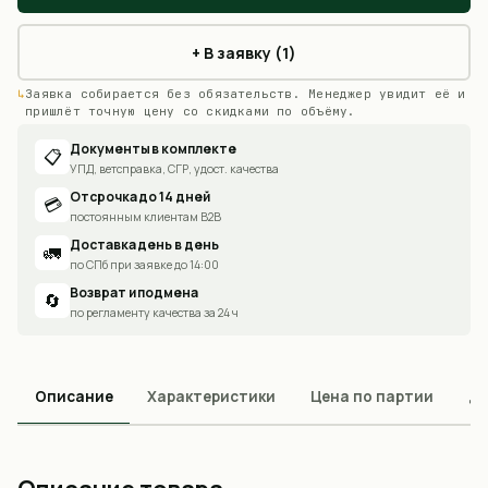
+ В заявку (1)
Заявка собирается без обязательств. Менеджер увидит её и
пришлёт точную цену со скидками по объёму.
Документы в комплекте
📋
УПД, ветсправка, СГР, удост. качества
Отсрочка до 14 дней
💳
постоянным клиентам B2B
Доставка день в день
🚛
по СПб при заявке до 14:00
Возврат и подмена
🔄
по регламенту качества за 24 ч
Описание
Характеристики
Цена по партии
До