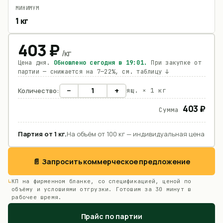
МИНИМУМ
1 кг
403
₽
/
кг
Цена дня.
Обновлено сегодня в
19:01
.
При закупке от
партии — снижается на 7—22%, см. таблицу ↓
−
+
Количество:
ящ. ×
1 кг
403 ₽
Сумма
Партия от
1
кг
.
На объём от 100 кг — индивидуальная цена
📄 Запросить коммерческое предложение
КП на фирменном бланке, со спецификацией, ценой по
объёму и условиями отгрузки. Готовим за 30 минут в
рабочее время.
Прайс по партии