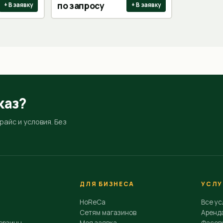
по запросу
+ В заявку
+ В заявку
каз?
айс и условия. Без
ДЛЯ БИЗНЕСА
УСЛУ
HoReCa
Все ус
Сетям магазинов
Аренд
орзины
Моя заявка
Фасовк