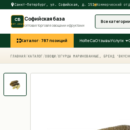
Санкт-Петербург, ул. Софийская, д. 151
Коммерческий отд
Софийская база
СБ
Все категори
EST.2015
оптовая торговля овощами и фруктами
Каталог ·
787
позиций
HoReCa
Отзывы
Услуги
ГЛАВНАЯ
/
КАТАЛОГ
/
ОВОЩИ
/
ОГУРЦЫ МАРИНОВАННЫЕ, БРЕНД 'ВКУСН