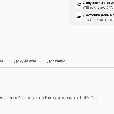
Документы в ком
📋
УПД, ветсправка, СГР, 
Доставка день в 
🚛
по СПб при заявке до 
ии
Документы
Доставка
ышленной фасовке по 5 кг для сегмента HoReCa и