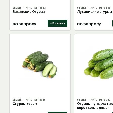
ОВОЩИ
· АРТ.
DB-3603
ОВОЩИ
· АРТ.
DB-3865
Бакинские Огурцы
Луховицкие огурцы
по запросу
по запросу
+ В заявку
ОВОЩИ
· АРТ.
DB-3985
ОВОЩИ
· АРТ.
DB-3987
Огурцы кураж
Огурцы пупырчаты
короткоплодные