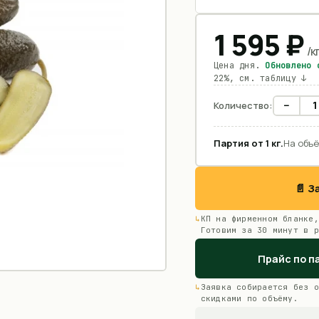
1 595
₽
/
к
Цена дня.
Обновлено
22%, см. таблицу ↓
−
Количество:
Партия от
1
кг
.
На объё
📄 
КП на фирменном бланке,
Готовим за 30 минут в р
Прайс по п
Заявка собирается без о
скидками по объёму.