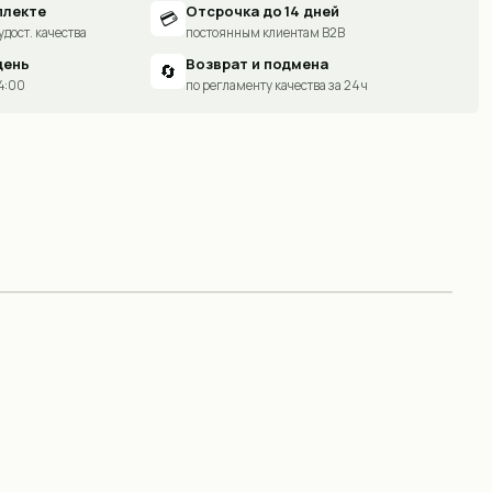
плекте
Отсрочка до 14 дней
💳
удост. качества
постоянным клиентам B2B
день
Возврат и подмена
🔄
14:00
по регламенту качества за 24 ч