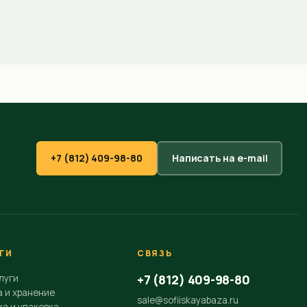
+7 (812) 409-98-80
Написать на e-mail
ГИ
СВЯЗЬ
+7 (812) 409-98-80
луги
а и хранение
sale@sofiiskayabaza.ru
а и упаковка