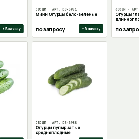
ОВОЩИ
· АРТ.
DB-3951
ОВОЩИ
· АР
Мини Огурцы бело-зеленые
Огурцы гл
длиннопл
по запросу
по запро
+ В заявку
+ В заявку
ОВОЩИ
· АРТ.
DB-3988
е
Огурцы пупырчатые
среднеплодные