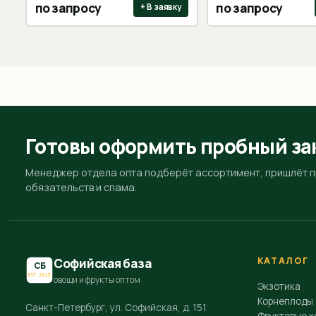
по запросу
по запросу
+ В заявку
Готовы оформить пробный за
Менеджер отдела опта подберёт ассортимент, пришлёт пр
обязательств и спама.
КАТАЛОГ
Софийская база
СБ
EST.2015
овощи и фрукты оптом
Экзотика
Корнеплоды
Санкт-Петербург, ул. Софийская, д. 151
Фруктовые к