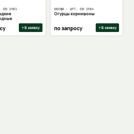
Т.
DB-3983
ОВОЩИ
· АРТ.
DB-3984
адкие
Огурцы корнишоны
одные
су
по запросу
+ В заявку
+ В заявку