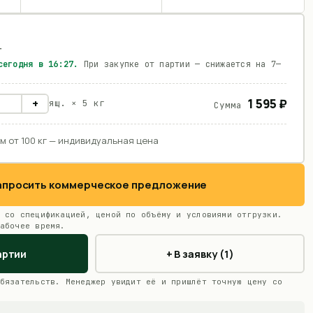
г
 сегодня в
16:27
.
При закупке от партии — снижается на 7—
1 595 ₽
+
ящ. ×
5 кг
Сумма
м от 100 кг — индивидуальная цена
Запросить коммерческое предложение
 со спецификацией, ценой по объёму и условиями отгрузки.
абочее время.
артии
+ В заявку (1)
бязательств. Менеджер увидит её и пришлёт точную цену со