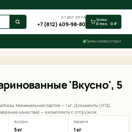
ОТДЕЛ ОПТА
Заявка
+7 (812) 409-98-80
0
поз. ·
0
₽
Приём заявок открыт
ринованные 'Вкусно', 5
щебазы. Минимальная партия —
1 кг
. Документы (УПД,
верение качества) — в комплекте с отгрузкой.
ФАСОВКА
МИНИМУМ
5 кг
1 кг