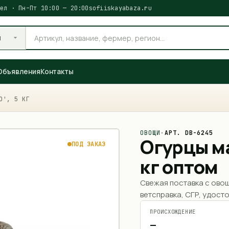
ел · Пн–Пт 10:00 — 20:00
sofiiskayabaza.ru
и
Объявления
Контакты
О', 5 КГ
ОВОЩИ
·
АРТ.
DB-6245
Огурцы ма
ПОД ЗАКАЗ
кг оптом
Свежая поставка с ово
ветсправка, СГР, удосто
ПРОИСХОЖДЕНИЕ
—