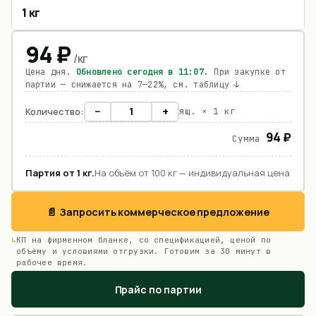
1 кг
94
₽
/
кг
Цена дня.
Обновлено сегодня в
11:07
.
При закупке от
партии — снижается на 7—22%, см. таблицу ↓
−
+
Количество:
ящ. ×
1 кг
94 ₽
Сумма
Партия от
1
кг
.
На объём от 100 кг — индивидуальная цена
📄 Запросить коммерческое предложение
КП на фирменном бланке, со спецификацией, ценой по
объёму и условиями отгрузки. Готовим за 30 минут в
рабочее время.
Прайс по партии