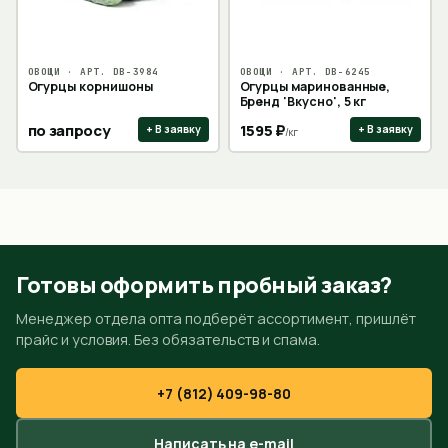
ОВОЩИ
· АРТ.
DB-3984
ОВОЩИ
· АРТ.
DB-6245
Огурцы корнишоны
Огурцы маринованные,
Бренд 'Вкусно', 5 кг
по запросу
1595
₽
+ В заявку
+ В заявку
/
кг
Готовы оформить пробный заказ?
Менеджер отдела опта подберёт ассортимент, пришлёт
прайс и условия. Без обязательств и спама.
+7 (812) 409-98-80
Написать на e-mail