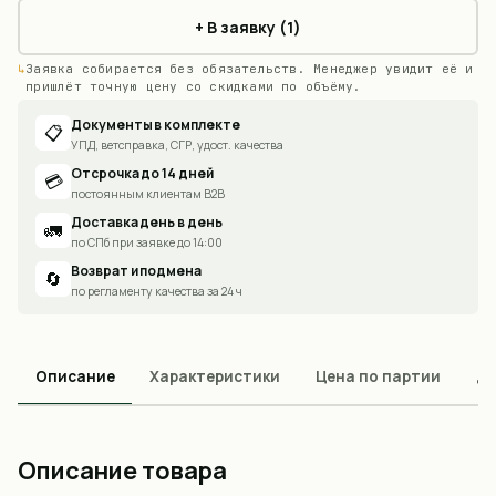
+ В заявку (1)
Заявка собирается без обязательств. Менеджер увидит её и
пришлёт точную цену со скидками по объёму.
Документы в комплекте
📋
УПД, ветсправка, СГР, удост. качества
Отсрочка до 14 дней
💳
постоянным клиентам B2B
Доставка день в день
🚛
по СПб при заявке до 14:00
Возврат и подмена
🔄
по регламенту качества за 24 ч
Описание
Характеристики
Цена по партии
До
Описание товара