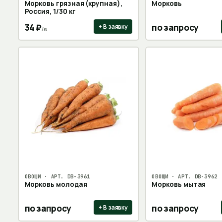
Морковь грязная (крупная),
Морковь
Россия, 1/30 кг
34
₽
по запросу
+ В заявку
/
кг
ОВОЩИ
· АРТ.
DB-3961
ОВОЩИ
· АРТ.
DB-3962
Морковь молодая
Морковь мытая
по запросу
по запросу
+ В заявку