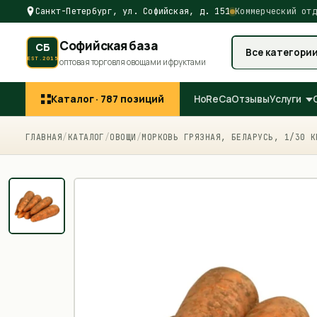
Санкт-Петербург, ул. Софийская, д. 151
Коммерческий отд
Софийская база
СБ
Все категори
EST.2015
оптовая торговля овощами и фруктами
Каталог ·
787
позиций
HoReCa
Отзывы
Услуги
ГЛАВНАЯ
/
КАТАЛОГ
/
ОВОЩИ
/
МОРКОВЬ ГРЯЗНАЯ, БЕЛАРУСЬ, 1/30 К