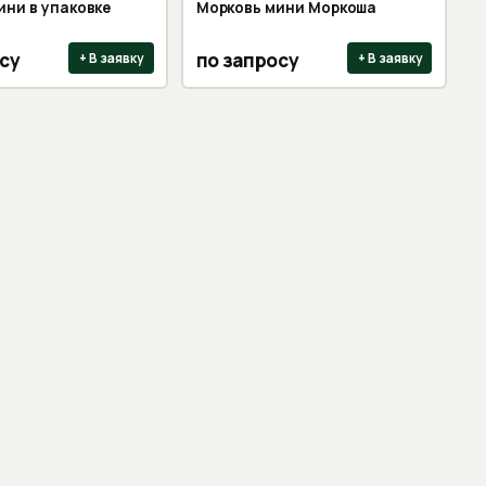
ини в упаковке
Морковь мини Моркоша
су
по запросу
+ В заявку
+ В заявку