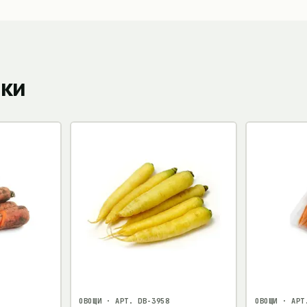
пки
ОВОЩИ
· АРТ.
DB-3958
ОВОЩИ
· АР