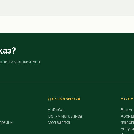
каз?
айс и условия. Без
ДЛЯ БИЗНЕСА
УСЛУ
HoReCa
Все ус
Сетям магазинов
Аренд
орзины
Моя заявка
Фасовк
Услуги