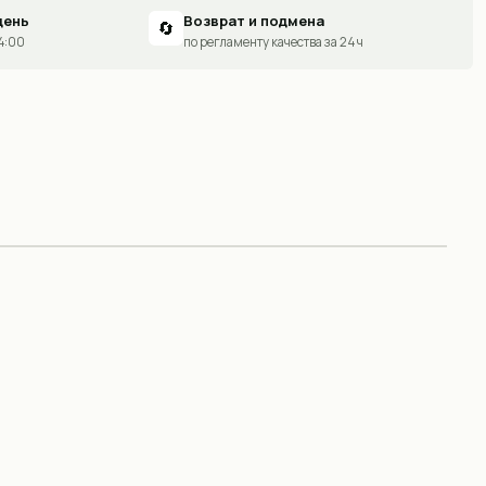
день
Возврат и подмена
🔄
14:00
по регламенту качества за 24 ч