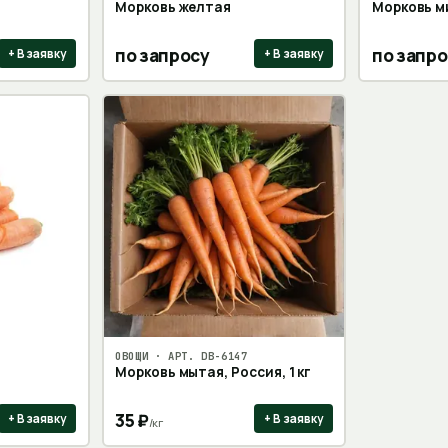
Морковь желтая
Морковь м
по запросу
по запро
+ В заявку
+ В заявку
ОВОЩИ
· АРТ.
DB-6147
Морковь мытая, Россия, 1 кг
35
₽
+ В заявку
+ В заявку
/
кг