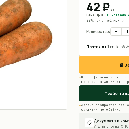
42
₽
/
кг
Цена дня.
Обновлено
22%, см. таблицу ↓
−
Количество:
Партия от
1
кг
.
На объё
📄 
КП на фирменном бланке,
Готовим за 30 минут в р
Прайс по п
Заявка собирается без о
скидками по объёму.
Документы в ком
📋
УПД, ветсправка, СГР, 