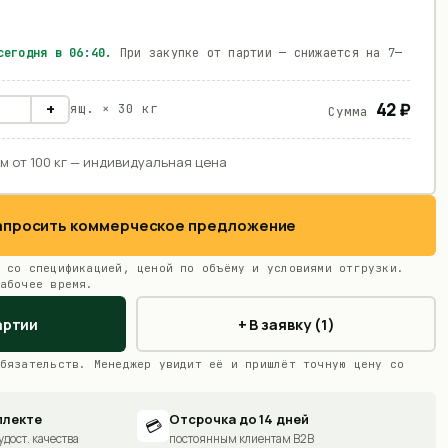
 сегодня в
06:40
.
При закупке от партии — снижается на 7—
42 ₽
+
ящ. ×
30 кг
Сумма
м от 100 кг — индивидуальная цена
Запросить коммерческое предложение
 со спецификацией, ценой по объёму и условиями отгрузки.
абочее время.
артии
+ В заявку (1)
бязательств. Менеджер увидит её и пришлёт точную цену со
плекте
Отсрочка до 14 дней
💳
удост. качества
постоянным клиентам B2B