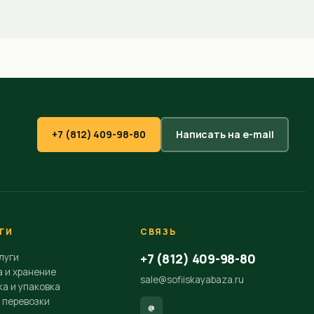
+7 (812) 409-98-80
Написать на e-mail
ГИ
СВЯЗЬ
+7 (812) 409-98-80
луги
а и хранение
sale@sofiiskayabaza.ru
а и упаковка
 перевозки
@