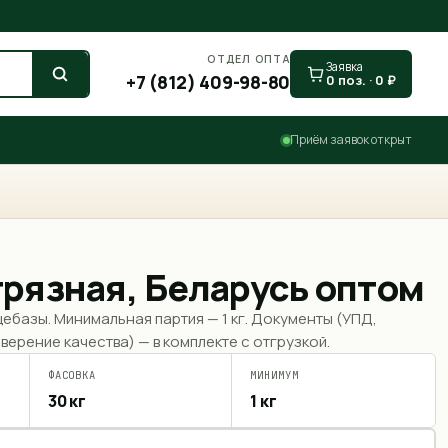
ОТДЕЛ ОПТА
Заявка
+7 (812) 409-98-80
0
поз. ·
0
₽
Приём заявок открыт
рязная, Беларусь оптом
щебазы. Минимальная партия —
1 кг
. Документы (УПД,
верение качества) — в комплекте с отгрузкой.
ФАСОВКА
МИНИМУМ
30 кг
1 кг