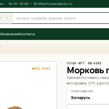
ел · Пн–Пт 10:00 — 20:00
sofiiskayabaza.ru
и
Объявления
Контакты
Г
ОВОЩИ
·
АРТ.
DB-6182
Морковь г
ПОД ЗАКАЗ
Свежая поставка с ово
ветсправка, СГР, удосто
ПРОИСХОЖДЕНИЕ
Беларусь