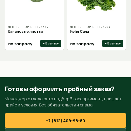
ЗЕЛЕНЬ
· АРТ.
DB-3607
ЗЕЛЕНЬ
· АРТ.
DB-3769
Банановые листья
Кейл Салат
по запросу
по запросу
+ В заявку
+ В заявку
Готовы оформить пробный заказ?
Менеджер отдела опта подберёт ассортимент, пришлёт
прайс и условия. Без обязательств и спама.
+7 (812) 409-98-80