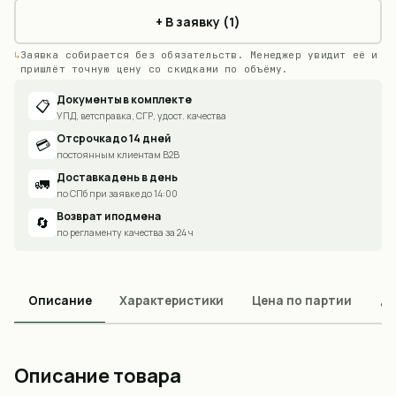
+ В заявку (1)
Заявка собирается без обязательств. Менеджер увидит её и
пришлёт точную цену со скидками по объёму.
Документы в комплекте
📋
УПД, ветсправка, СГР, удост. качества
Отсрочка до 14 дней
💳
постоянным клиентам B2B
Доставка день в день
🚛
по СПб при заявке до 14:00
Возврат и подмена
🔄
по регламенту качества за 24 ч
Описание
Характеристики
Цена по партии
До
Описание товара