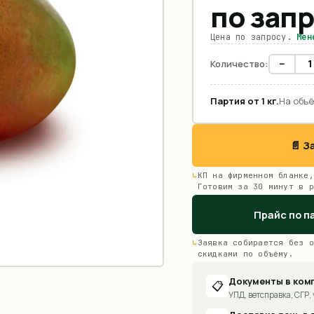
по зап
Цена по запросу.
Мен
−
Количество:
Партия от
1
кг
.
На объё
📄 
КП на фирменном бланке,
Готовим за 30 минут в р
Прайс по п
Заявка собирается без о
скидками по объёму.
Документы в ком
📋
УПД, ветсправка, СГР, 