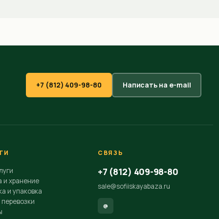
+7 (812) 409-98-80
Написать на e-mail
ГИ
СВЯЗЬ
+7 (812) 409-98-80
луги
а и хранение
sale@sofiiskayabaza.ru
а и упаковка
 перевозки
@
ы