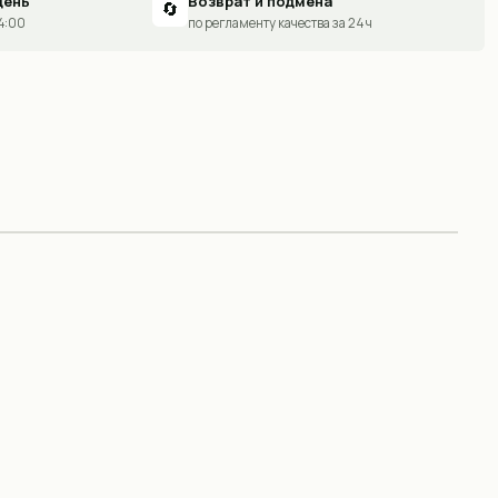
день
Возврат и подмена
🔄
14:00
по регламенту качества за 24 ч