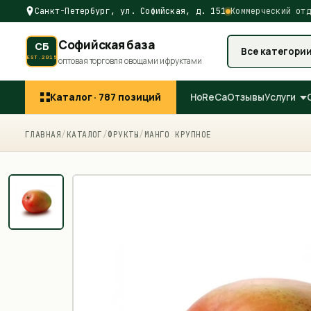
Санкт-Петербург, ул. Софийская, д. 151
Коммерческий отд
Софийская база
СБ
Все категори
EST.2015
оптовая торговля овощами и фруктами
Каталог ·
787
позиций
HoReCa
Отзывы
Услуги
ГЛАВНАЯ
/
КАТАЛОГ
/
ФРУКТЫ
/
МАНГО КРУПНОЕ