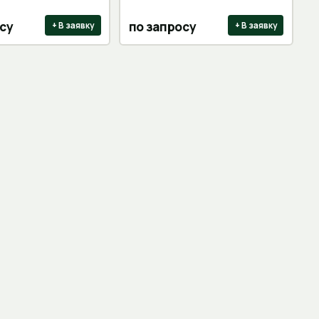
су
по запросу
+ В заявку
+ В заявку