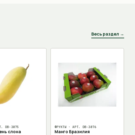
Весь раздел →
Т.
DB-3875
ФРУКТЫ
· АРТ.
DB-3876
ень слона
Манго Бразилия