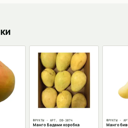
пки
ФРУКТЫ
· АРТ.
DB-3874
ФРУКТЫ
· АР
Манго Бадами коробка
Манго бив