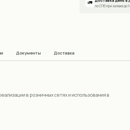
Доставка день в 
🚛
по СПб при заявке до 
ии
Документы
Доставка
реализации в розничных сетях и использования в