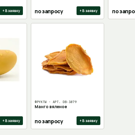
по запросу
по запро
+ В заявку
+ В заявку
ФРУКТЫ
· АРТ.
DB-3879
Манго вяленое
по запросу
+ В заявку
+ В заявку