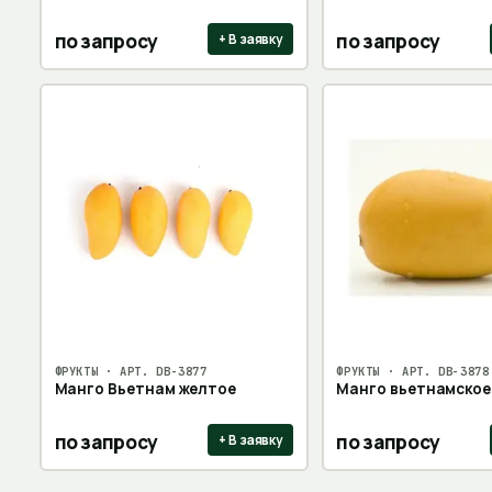
по запросу
по запросу
+ В заявку
ФРУКТЫ
· АРТ.
DB-3877
ФРУКТЫ
· АРТ.
DB-3878
Манго Вьетнам желтое
Манго вьетнамское
по запросу
по запросу
+ В заявку