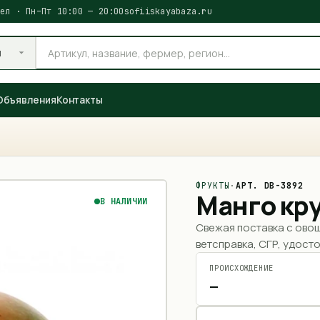
ел · Пн–Пт 10:00 — 20:00
sofiiskayabaza.ru
и
Объявления
Контакты
ФРУКТЫ
·
АРТ.
DB-3892
Манго кр
В НАЛИЧИИ
Свежая поставка с ово
ветсправка, СГР, удосто
ПРОИСХОЖДЕНИЕ
—