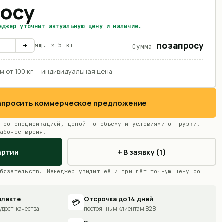
росу
еджер уточнит актуальную цену и наличие.
по запросу
+
ящ. ×
5 кг
Сумма
м от 100 кг — индивидуальная цена
Запросить коммерческое предложение
 со спецификацией, ценой по объёму и условиями отгрузки.
абочее время.
артии
+ В заявку (1)
бязательств. Менеджер увидит её и пришлёт точную цену со
плекте
Отсрочка до 14 дней
💳
удост. качества
постоянным клиентам B2B