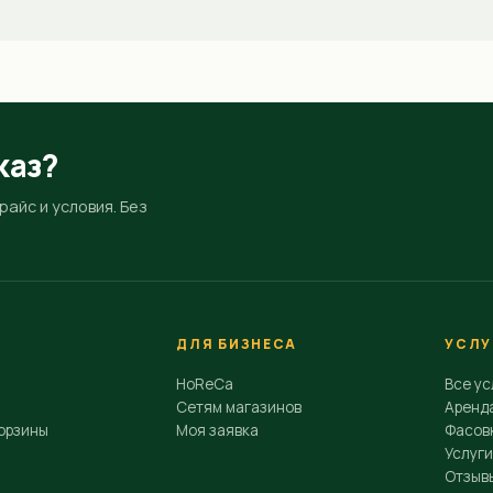
каз?
айс и условия. Без
ДЛЯ БИЗНЕСА
УСЛУ
HoReCa
Все ус
Сетям магазинов
Аренд
орзины
Моя заявка
Фасовк
Услуги
Отзыв