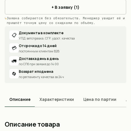
+ В заявку (1)
Заявка собирается без обязательств. Менеджер увидит её и
пришлёт точную цену со скидками по объёму.
Документы в комплекте
📋
УПД, ветсправка, СГР, удост. качества
Отсрочка до 14 дней
💳
постоянным клиентам B2B
Доставка день в день
🚛
по СПб при заявке до 14:00
Возврат и подмена
🔄
по регламенту качества за 24 ч
Описание
Характеристики
Цена по партии
До
Описание товара