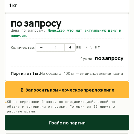
1 кг
по запросу
Цена по запросу.
Менеджер уточнит актуальную цену и
наличие.
−
+
Количество:
ящ. ×
5 кг
по запросу
Сумма
Партия от
1
кг
.
На объём от 100 кг — индивидуальная цена
📄 Запросить коммерческое предложение
КП на фирменном бланке, со спецификацией, ценой по
объёму и условиями отгрузки. Готовим за 30 минут в
рабочее время.
Прайс по партии