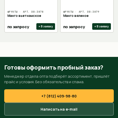
ФРУКТЫ
· АРТ.
DB-3878
ФРУКТЫ
· АРТ.
DB-3879
Манго вьетнамское
Манго вяленое
по запросу
по запросу
+ В заявку
+ В заявку
Готовы оформить пробный заказ?
Менеджер отдела опта подберёт ассортимент, пришлёт
прайс и условия. Без обязательств и спама.
+7 (812) 409-98-80
Написать на e-mail