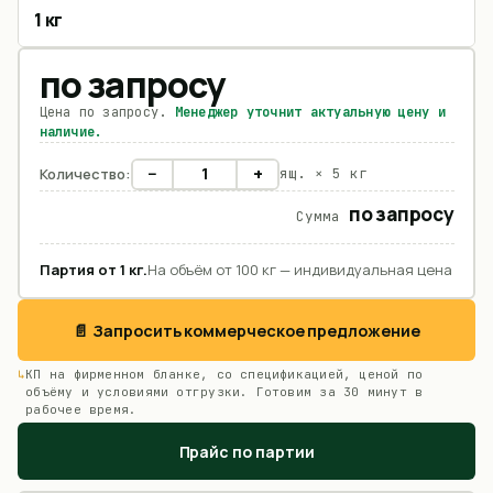
1 кг
по запросу
Цена по запросу.
Менеджер уточнит актуальную цену и
наличие.
−
+
Количество:
ящ. ×
5 кг
по запросу
Сумма
Партия от
1
кг
.
На объём от 100 кг — индивидуальная цена
📄 Запросить коммерческое предложение
КП на фирменном бланке, со спецификацией, ценой по
объёму и условиями отгрузки. Готовим за 30 минут в
рабочее время.
Прайс по партии