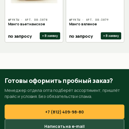
ФРУКТЫ
· АРТ.
DB-3878
ФРУКТЫ
· АРТ.
DB-3879
Манго вьетнамское
Манго вяленое
по запросу
по запросу
+ В заявку
+ В заявку
Готовы оформить пробный заказ?
Менеджер отдела опта подберёт ассортимент, пришлёт
прайс и условия. Без обязательств и спама.
+7 (812) 409-98-80
Написать на e-mail