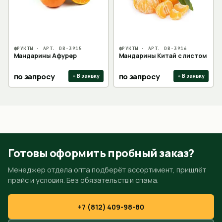
ФРУКТЫ
· АРТ.
DB-3915
ФРУКТЫ
· АРТ.
DB-3916
Мандарины Афурер
Мандарины Китай с листом
по запросу
по запросу
+ В заявку
+ В заявку
Готовы оформить пробный заказ?
Менеджер отдела опта подберёт ассортимент, пришлёт
прайс и условия. Без обязательств и спама.
+7 (812) 409-98-80