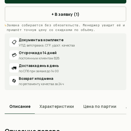
+ В заявку (1)
Заявка собирается без обязательств. Менеджер увидит её и
пришлёт точную цену со скидками по объёму.
Документы в комплекте
📋
УПД, ветсправка, СГР, удост. качества
Отсрочка до 14 дней
💳
постоянным клиентам B2B
Доставка день в день
🚛
по СПб при заявке до 14:00
Возврат и подмена
🔄
по регламенту качества за 24 ч
Описание
Характеристики
Цена по партии
До