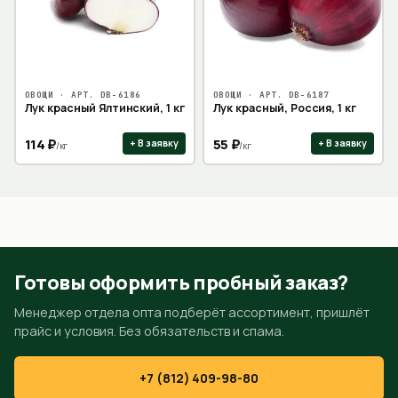
ОВОЩИ
· АРТ.
DB-6186
ОВОЩИ
· АРТ.
DB-6187
Лук красный Ялтинский, 1 кг
Лук красный, Россия, 1 кг
114
₽
55
₽
+ В заявку
+ В заявку
/
кг
/
кг
Готовы оформить пробный заказ?
Менеджер отдела опта подберёт ассортимент, пришлёт
прайс и условия. Без обязательств и спама.
+7 (812) 409-98-80