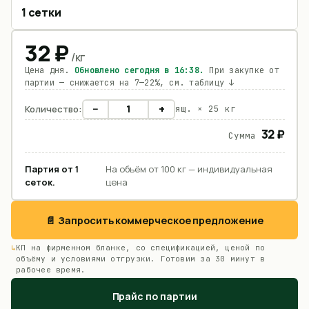
1 сетки
32
₽
/
кг
Цена дня.
Обновлено сегодня в
16:38
.
При закупке от
партии — снижается на 7—22%, см. таблицу ↓
−
+
Количество:
ящ. ×
25 кг
32 ₽
Сумма
Партия от
1
На объём от 100 кг — индивидуальная
сеток
.
цена
📄 Запросить коммерческое предложение
КП на фирменном бланке, со спецификацией, ценой по
объёму и условиями отгрузки. Готовим за 30 минут в
рабочее время.
Прайс по партии