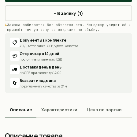
+ В заявку (1)
Заявка собирается без обязательств. Менеджер увидит её и
пришлёт точную цену со скидками по объёму.
Документы в комплекте
📋
УПД, ветсправка, СГР, удост. качества
Отсрочка до 14 дней
💳
постоянным клиентам B2B
Доставка день в день
🚛
по СПб при заявке до 14:00
Возврат и подмена
🔄
по регламенту качества за 24 ч
Описание
Характеристики
Цена по партии
До
Описание товара