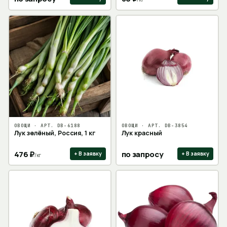
ОВОЩИ
· АРТ.
DB-6188
ОВОЩИ
· АРТ.
DB-3854
Лук зелёный, Россия, 1 кг
Лук красный
476
₽
по запросу
+ В заявку
+ В заявку
/
кг