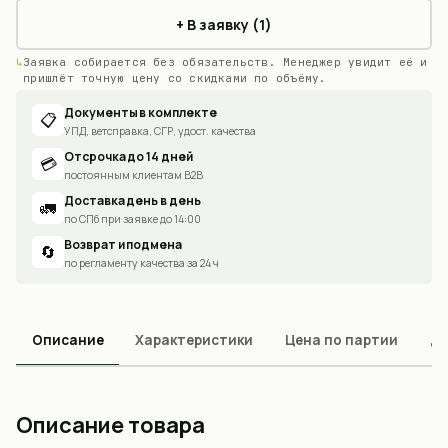
+ В заявку (1)
Заявка собирается без обязательств. Менеджер увидит её и
пришлёт точную цену со скидками по объёму.
Документы в комплекте
📋
УПД, ветсправка, СГР, удост. качества
Отсрочка до 14 дней
💳
постоянным клиентам B2B
Доставка день в день
🚛
по СПб при заявке до 14:00
Возврат и подмена
🔄
по регламенту качества за 24 ч
Описание
Характеристики
Цена по партии
До
Описание товара