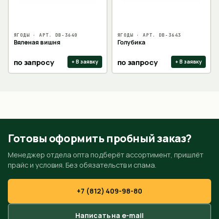
ЯГОДЫ
· АРТ.
DB-3640
ЯГОДЫ
· АРТ.
DB-3643
Вяленая вишня
Голубика
по запросу
по запросу
+ В заявку
+ В заявку
Готовы оформить пробный заказ?
Менеджер отдела опта подберёт ассортимент, пришлёт
прайс и условия. Без обязательств и спама.
+7 (812) 409-98-80
Написать на e-mail