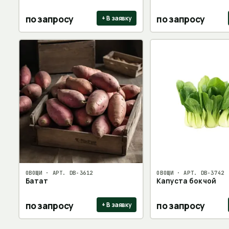
по запросу
по запросу
+ В заявку
ОВОЩИ
· АРТ.
DB-3612
ОВОЩИ
· АРТ.
DB-3742
Батат
Капуста бок чой
по запросу
по запросу
+ В заявку