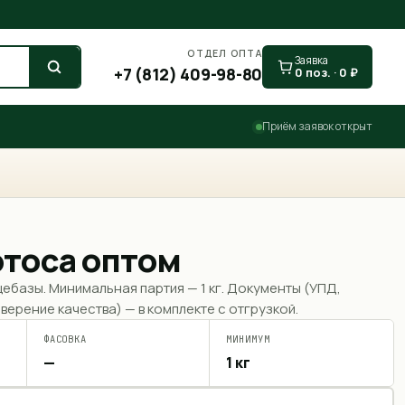
ОТДЕЛ ОПТА
Заявка
+7 (812) 409-98-80
0
поз. ·
0
₽
Приём заявок открыт
отоса оптом
щебазы. Минимальная партия —
1 кг
. Документы (УПД,
верение качества) — в комплекте с отгрузкой.
ФАСОВКА
МИНИМУМ
—
1 кг