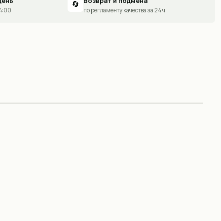
день
Возврат и подмена
🔄
14:00
по регламенту качества за 24 ч