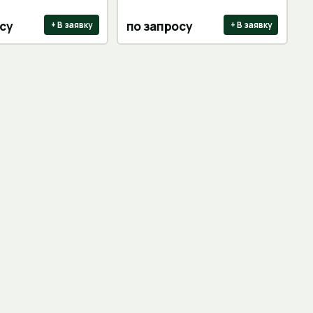
су
по запросу
+ В заявку
+ В заявку