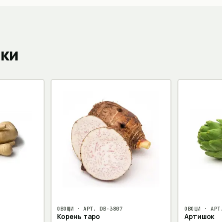
пки
ОВОЩИ
· АРТ.
DB-3807
ОВОЩИ
· АР
Корень таро
Артишок