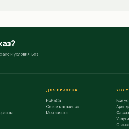
каз?
айс и условия. Без
ДЛЯ БИЗНЕСА
УСЛУ
HoReCa
Все ус
Сетям магазинов
Аренд
орзины
Моя заявка
Фасовк
Услуги
Отзыв