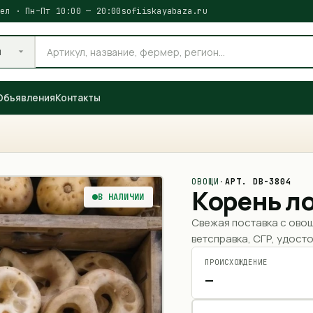
ел · Пн–Пт 10:00 — 20:00
sofiiskayabaza.ru
и
Объявления
Контакты
ОВОЩИ
·
АРТ.
DB-3804
Корень л
В НАЛИЧИИ
Свежая поставка с ово
ветсправка, СГР, удосто
ПРОИСХОЖДЕНИЕ
—