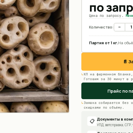
по зап
Цена по запросу.
Мен
−
Количество:
Партия от
1
кг
.
На объё
📄 
КП на фирменном бланке,
Готовим за 30 минут в р
Прайс по п
Заявка собирается без о
скидками по объёму.
Документы в ком
📋
УПД, ветсправка, СГР, 