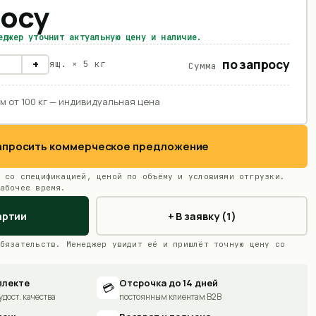
росу
еджер уточнит актуальную цену и наличие.
по запросу
+
ящ. ×
5 кг
Сумма
м от 100 кг — индивидуальная цена
Запросить коммерческое предложение
 со спецификацией, ценой по объёму и условиями отгрузки.
абочее время.
артии
+ В заявку (1)
бязательств. Менеджер увидит её и пришлёт точную цену со
плекте
Отсрочка до 14 дней
💳
удост. качества
постоянным клиентам B2B