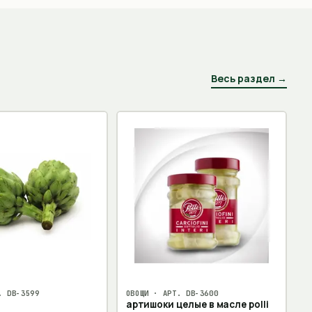
Весь раздел →
Т.
DB-3599
ОВОЩИ
· АРТ.
DB-3600
артишоки целые в масле polli