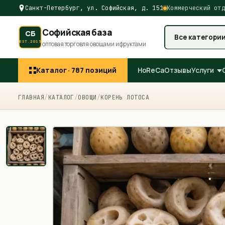
Санкт-Петербург, ул. Софийская, д. 151
Коммерческий отд
Софийская база
СБ
Все категори
EST.2015
оптовая торговля овощами и фруктами
Каталог ·
787
позиций
HoReCa
Отзывы
Услуги
ГЛАВНАЯ
/
КАТАЛОГ
/
ОВОЩИ
/
КОРЕНЬ ЛОТОСА