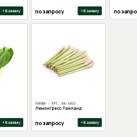
по запросу
по запро
+ В заявку
+ В заявку
ОВОЩИ
· АРТ.
DB-3832
Лемонграсс Таиланд
по запросу
+ В заявку
+ В заявку