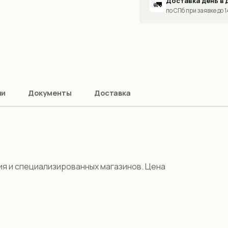
Доставка день в 
🚛
по СПб при заявке до 
ии
Документы
Доставка
я и специализированных магазинов. Цена