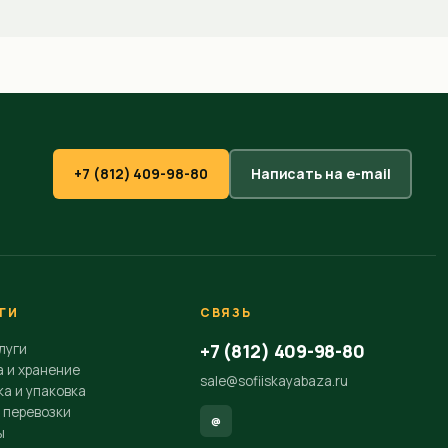
+7 (812) 409-98-80
Написать на e-mail
ГИ
СВЯЗЬ
+7 (812) 409-98-80
луги
а и хранение
sale@sofiiskayabaza.ru
а и упаковка
 перевозки
@
ы