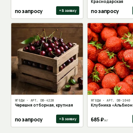
Краснодарская
по запросу
по запросу
+ В заявку
ЯГОДЫ
· АРТ.
DB-4228
ЯГОДЫ
· АРТ.
DB-1040
Черешня отборная, крупная
Клубника «Альбион
по запросу
685
₽
+ В заявку
/
кг