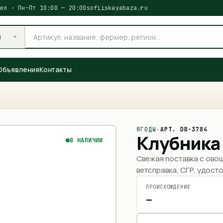
ел · Пн–Пт 10:00 — 20:00
sofiiskayabaza.ru
и
Объявления
Контакты
ЯГОДЫ
·
АРТ.
DB-3784
Клубника
В НАЛИЧИИ
Свежая поставка с ово
ветсправка, СГР, удосто
ПРОИСХОЖДЕНИЕ
—