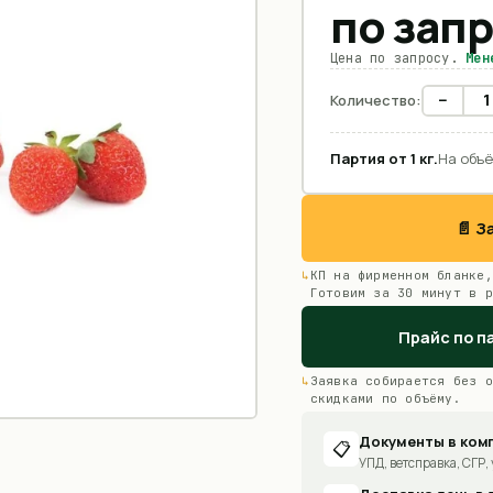
по зап
Цена по запросу.
Мен
−
Количество:
Партия от
1
кг
.
На объё
📄 
КП на фирменном бланке,
Готовим за 30 минут в р
Прайс по п
Заявка собирается без о
скидками по объёму.
Документы в ком
📋
УПД, ветсправка, СГР, 