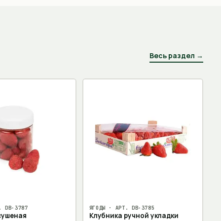
Весь раздел →
Т.
DB-3787
ЯГОДЫ
· АРТ.
DB-3785
сушеная
Клубника ручной укладки