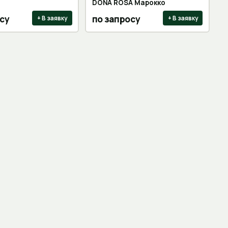
DONA ROSA Марокко
су
по запросу
+ В заявку
+ В заявку