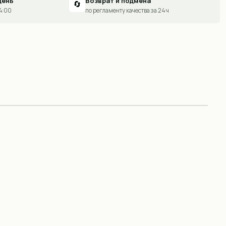
день
Возврат и подмена
🔄
14:00
по регламенту качества за 24 ч