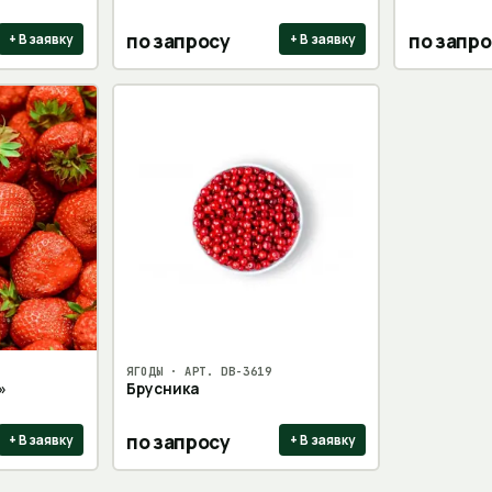
по запросу
по запро
+ В заявку
+ В заявку
ЯГОДЫ
· АРТ.
DB-3619
»
Брусника
по запросу
+ В заявку
+ В заявку