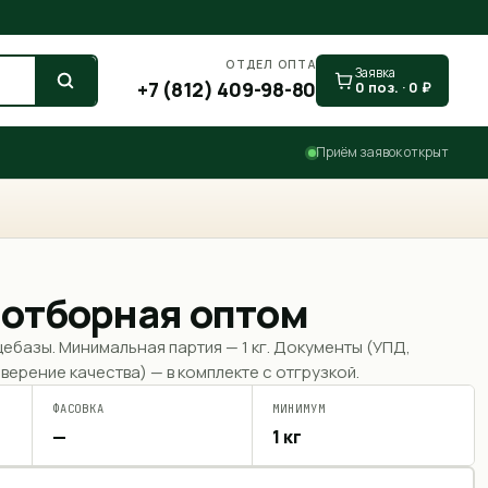
ОТДЕЛ ОПТА
Заявка
+7 (812) 409-98-80
0
поз. ·
0
₽
Приём заявок открыт
 отборная оптом
щебазы. Минимальная партия —
1 кг
. Документы (УПД,
верение качества) — в комплекте с отгрузкой.
ФАСОВКА
МИНИМУМ
—
1 кг