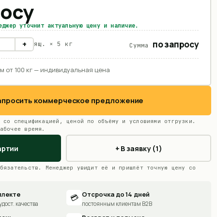
росу
еджер уточнит актуальную цену и наличие.
по запросу
+
ящ. ×
5 кг
Сумма
м от 100 кг — индивидуальная цена
Запросить коммерческое предложение
 со спецификацией, ценой по объёму и условиями отгрузки.
абочее время.
артии
+ В заявку (1)
бязательств. Менеджер увидит её и пришлёт точную цену со
плекте
Отсрочка до 14 дней
💳
удост. качества
постоянным клиентам B2B