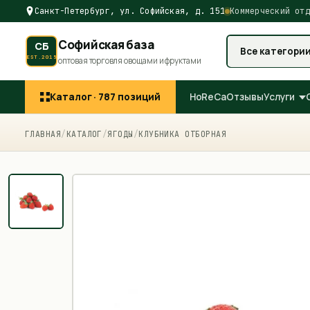
Санкт-Петербург, ул. Софийская, д. 151
Коммерческий отд
Софийская база
СБ
Все категори
EST.2015
оптовая торговля овощами и фруктами
Каталог ·
787
позиций
HoReCa
Отзывы
Услуги
ГЛАВНАЯ
/
КАТАЛОГ
/
ЯГОДЫ
/
КЛУБНИКА ОТБОРНАЯ