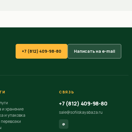
+7 (812) 409-98-80
Написать на e-mail
ГИ
СВЯЗЬ
+7 (812) 409-98-80
луги
а и хранение
sale@sofiiskayabaza.ru
а и упаковка
 перевозки
@
ы