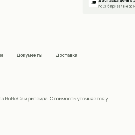
Доставка день в 
🚛
по СПб при заявке до 
ии
Документы
Доставка
а HoReCa и ритейла. Стоимость уточняется у