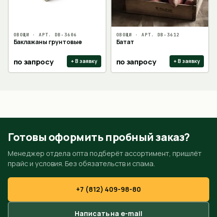
ОВОЩИ
· АРТ.
DB-3606
ОВОЩИ
· АРТ.
DB-3612
Баклажаны грунтовые
Батат
по запросу
по запросу
+ В заявку
+ В заявку
Готовы оформить пробный заказ?
Менеджер отдела опта подберёт ассортимент, пришлёт
прайс и условия. Без обязательств и спама.
+7 (812) 409-98-80
Написать на e-mail