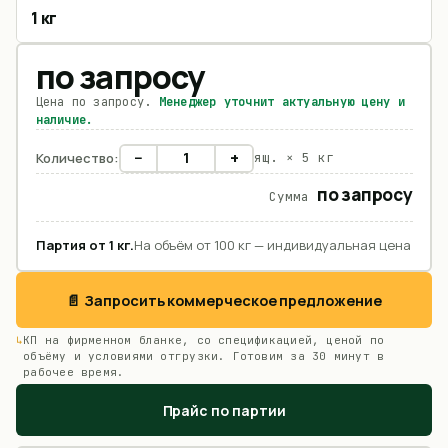
1 кг
по запросу
Цена по запросу.
Менеджер уточнит актуальную цену и
наличие.
−
+
Количество:
ящ. ×
5 кг
по запросу
Сумма
Партия от
1
кг
.
На объём от 100 кг — индивидуальная цена
📄 Запросить коммерческое предложение
КП на фирменном бланке, со спецификацией, ценой по
объёму и условиями отгрузки. Готовим за 30 минут в
рабочее время.
Прайс по партии