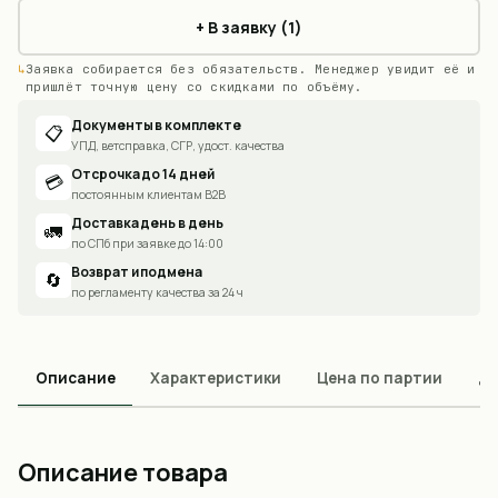
+ В заявку (1)
Заявка собирается без обязательств. Менеджер увидит её и
пришлёт точную цену со скидками по объёму.
Документы в комплекте
📋
УПД, ветсправка, СГР, удост. качества
Отсрочка до 14 дней
💳
постоянным клиентам B2B
Доставка день в день
🚛
по СПб при заявке до 14:00
Возврат и подмена
🔄
по регламенту качества за 24 ч
Описание
Характеристики
Цена по партии
До
Описание товара