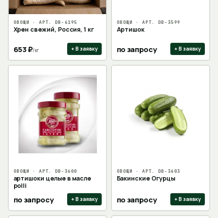
ОВОЩИ
· АРТ.
DB-6195
ОВОЩИ
· АРТ.
DB-3599
Хрен свежий, Россия, 1 кг
Артишок
653
₽
по запросу
+ В заявку
+ В заявку
/
кг
ОВОЩИ
· АРТ.
DB-3600
ОВОЩИ
· АРТ.
DB-3603
артишоки целые в масле
Бакинские Огурцы
polli
по запросу
по запросу
+ В заявку
+ В заявку