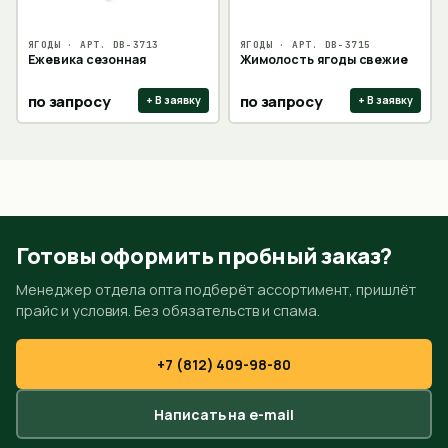
ЯГОДЫ
· АРТ.
DB-3713
ЯГОДЫ
· АРТ.
DB-3715
Ежевика сезонная
Жимолость ягоды свежие
по запросу
по запросу
+ В заявку
+ В заявку
Готовы оформить пробный заказ?
Менеджер отдела опта подберёт ассортимент, пришлёт
прайс и условия. Без обязательств и спама.
+7 (812) 409-98-80
Написать на e-mail