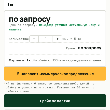
1 кг
по запросу
Цена по запросу.
Менеджер уточнит актуальную цену и
наличие.
−
+
Количество:
ящ. ×
5 кг
по запросу
Сумма
Партия от
1
кг
.
На объём от 100 кг — индивидуальная цена
📄 Запросить коммерческое предложение
КП на фирменном бланке, со спецификацией, ценой по
объёму и условиями отгрузки. Готовим за 30 минут в
рабочее время.
Прайс по партии