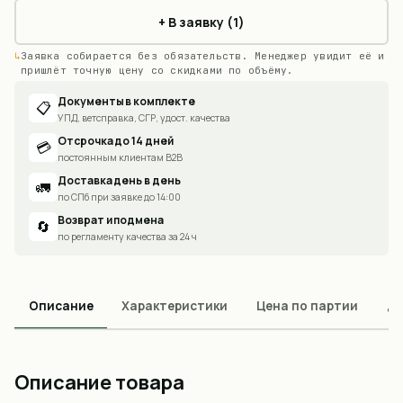
+ В заявку (1)
Заявка собирается без обязательств. Менеджер увидит её и
пришлёт точную цену со скидками по объёму.
Документы в комплекте
📋
УПД, ветсправка, СГР, удост. качества
Отсрочка до 14 дней
💳
постоянным клиентам B2B
Доставка день в день
🚛
по СПб при заявке до 14:00
Возврат и подмена
🔄
по регламенту качества за 24 ч
Описание
Характеристики
Цена по партии
До
Описание товара