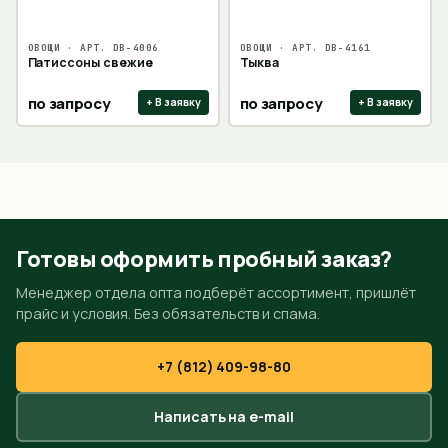
ОВОЩИ
· АРТ.
DB-4006
ОВОЩИ
· АРТ.
DB-4161
Патиссоны свежие
Тыква
по запросу
по запросу
+ В заявку
+ В заявку
Готовы оформить пробный заказ?
Менеджер отдела опта подберёт ассортимент, пришлёт
прайс и условия. Без обязательств и спама.
+7 (812) 409-98-80
Написать на e-mail