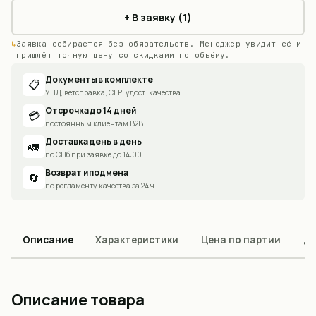
+ В заявку (1)
Заявка собирается без обязательств. Менеджер увидит её и
пришлёт точную цену со скидками по объёму.
Документы в комплекте
📋
УПД, ветсправка, СГР, удост. качества
Отсрочка до 14 дней
💳
постоянным клиентам B2B
Доставка день в день
🚛
по СПб при заявке до 14:00
Возврат и подмена
🔄
по регламенту качества за 24 ч
Описание
Характеристики
Цена по партии
До
Описание товара