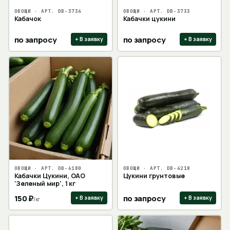
ОВОЩИ
· АРТ.
DB-3734
ОВОЩИ
· АРТ.
DB-3733
Кабачок
Кабачки цукини
по запросу
по запросу
+ В заявку
+ В заявку
ОВОЩИ
· АРТ.
DB-6180
ОВОЩИ
· АРТ.
DB-4218
Кабачки Цукини, ОАО
Цукини грунтовые
'Зеленый мир', 1 кг
150
₽
по запросу
+ В заявку
+ В заявку
/
кг