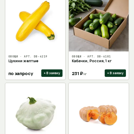
ОВОЩИ
· АРТ.
DB-4219
ОВОЩИ
· АРТ.
DB-6181
Цукини желтые
Кабачки, Россия, 1 кг
по запросу
231
₽
+ В заявку
+ В заявку
/
кг